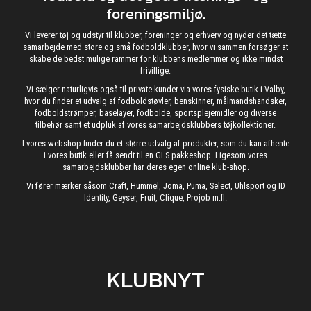
foreningsmiljø.
Vi leverer tøj og udstyr til klubber, foreninger og erhverv og nyder det tætte
samarbejde med store og små fodboldklubber, hvor vi sammen forsøger at
skabe de bedst mulige rammer for klubbens medlemmer og ikke mindst
frivillige.
Vi sælger naturligvis også til private kunder via vores fysiske butik i Valby,
hvor du finder et udvalg af fodboldstøvler, benskinner, målmandshandsker,
fodboldstrømper, baselayer, fodbolde, sportsplejemidler og diverse
tilbehør samt et udpluk af vores samarbejdsklubbers tøjkollektioner.
I vores webshop finder du et større udvalg af produkter, som du kan afhente
i vores butik eller få sendt til en GLS pakkeshop. Ligesom vores
samarbejdsklubber har deres egen online klub-shop.
Vi fører mærker såsom Craft, Hummel, Joma, Puma, Select, Uhlsport og ID
Identity, Geyser, Fruit, Clique, Projob m.fl.
KLUBNYT