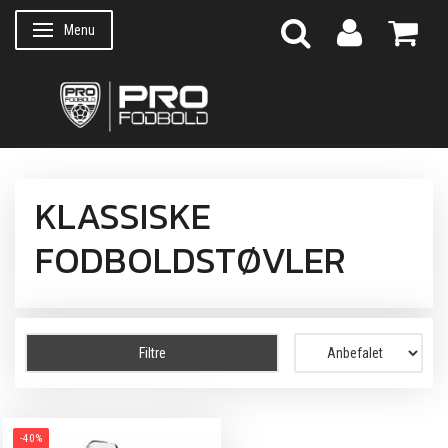
Menu
Skifte navigation
KLASSISKE
FODBOLDSTØVLER
Filtre
-40%