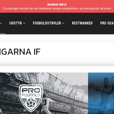
KUNDE INFO
Grundet øget travlhed kan der forekomme længere ekspeditions- og leveringstider på ordrer
UDSTYR
FODBOLDSTØVLER
RESTMARKED
PRE-SEA
NGARNA IF