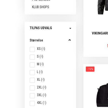
KLUB SHOPS
Skifte
TILPAS UDVALG
filter
VIKINGAR
Størrelse
XS
(
4
)
S
(
4
)
M
(
4
)
-16%
L
(
4
)
XL
(
4
)
2XL
(
4
)
3XL
(
4
)
4XL
(
1
)