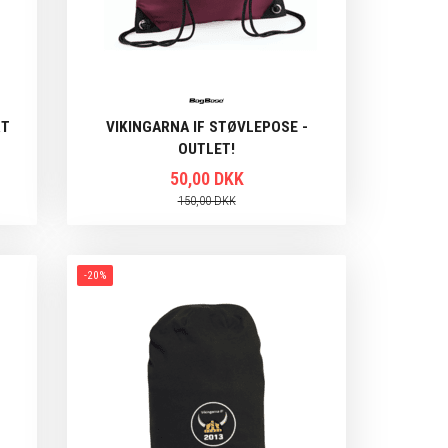
RT
VIKINGARNA IF STØVLEPOSE -
OUTLET!
50,00 DKK
150,00 DKK
-20%