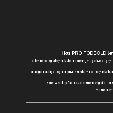
Hos PRO FODBOLD leve
Vi leverer tøj og udstyr til klubber, foreninger og erhverv o
Vi sælger naturligvis også til private kunder via vores fysiske b
I vores webshop finder du et større udvalg af produ
Vi fører mærk