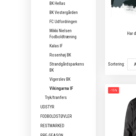
BK Hellas
BK Vestergården
FC Udfordringen
Mikki Nielsen
Har d
Fodboldtræning
Kalas IF
Rosenhøj BK
Sortering:
Strandgårdsparkens
BK
Vigerslev BK
Vikingarna IF
-15%
Tryk/tranfers
UDSTYR
FODBOLDSTØVLER
RESTMARKED
PRE-SEASON