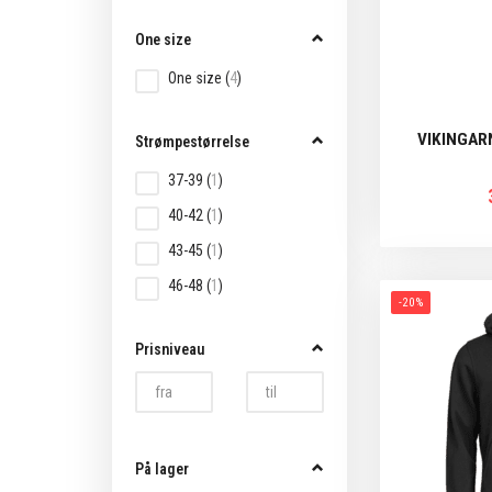
One size
One size
(
4
)
VIKINGAR
Strømpestørrelse
37-39
(
1
)
40-42
(
1
)
43-45
(
1
)
46-48
(
1
)
-20%
Prisniveau
På lager