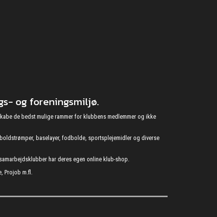
s- og foreningsmiljø.
at skabe de bedst mulige rammer for klubbens medlemmer og ikke
fodboldstrømper, baselayer, fodbolde, sportsplejemidler og diverse
s samarbejdsklubber har deres egen online klub-shop.
, Projob m.fl.