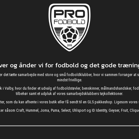
r og ånder vi for fodbold og det gode træning
g nyder det tætte samarbejde med store og små fodboldklubber, hvor vi sammen forsøger 
mindst frivillige.
utik i Valby, hvor du finder et udvalg af fodboldstøvler, benskinner, målmandshandsker, 
tilbehør samt et udpluk af vores samarbejdsklubbers tøjkollektioner.
kter, som du kan afhente i vores butik eller få sendt til en GLS pakkeshop. Ligesom vore
er såsom Craft, Hummel, Joma, Puma, Select, Uhlsport og ID Identity, Geyser, Fruit, Clique