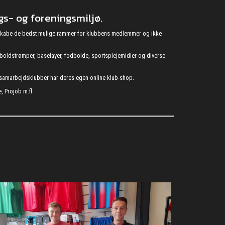
s- og foreningsmiljø.
at skabe de bedst mulige rammer for klubbens medlemmer og ikke
fodboldstrømper, baselayer, fodbolde, sportsplejemidler og diverse
s samarbejdsklubber har deres egen online klub-shop.
, Projob m.fl.