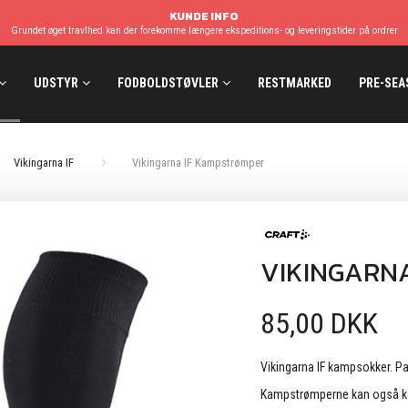
KUNDE INFO
Grundet øget travlhed kan der forekomme længere ekspeditions- og leveringstider på ordrer
UDSTYR
FODBOLDSTØVLER
RESTMARKED
PRE-SEA
Vikingarna IF
Vikingarna IF Kampstrømper
VIKINGARN
85,00 DKK
Vikingarna IF kampsokker. P
Kampstrømperne kan også køb