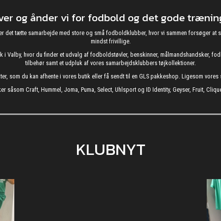
r og ånder vi for fodbold og det gode træning
g nyder det tætte samarbejde med store og små fodboldklubber, hvor vi sammen forsøger 
mindst frivillige.
utik i Valby, hvor du finder et udvalg af fodboldstøvler, benskinner, målmandshandsker, 
tilbehør samt et udpluk af vores samarbejdsklubbers tøjkollektioner.
kter, som du kan afhente i vores butik eller få sendt til en GLS pakkeshop. Ligesom vore
er såsom Craft, Hummel, Joma, Puma, Select, Uhlsport og ID Identity, Geyser, Fruit, Clique
KLUBNYT