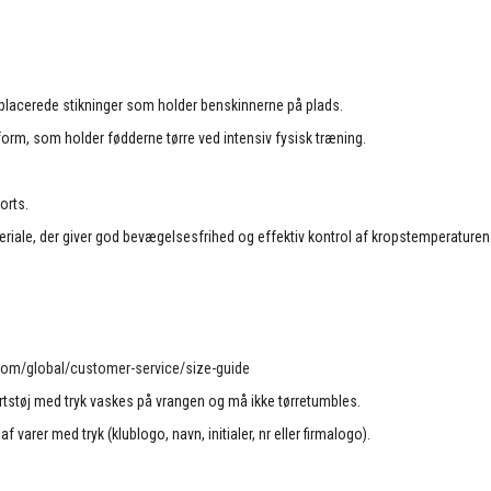
 placerede stikninger som holder benskinnerne på plads.
sform, som holder fødderne tørre ved intensiv fysisk træning.
orts.
teriale, der giver god bevægelsesfrihed og effektiv kontrol af kropstemperaturen
com/global/customer-service/size-guide
rtstøj med tryk vaskes på vrangen og må ikke tørretumbles.
f varer med tryk (klublogo, navn, initialer, nr eller firmalogo).