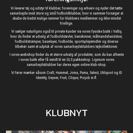
Vi leverer tøj og udstyr til klubber, foreninger og erhverv og nyder det tætte
samarbejde med store og små fodboldklubber, hvor vi sammen forsøger at
skabe de bedst mulige rammer for klubbens medlemmer og ikke mindst
frivillige.
Vi sælger naturligvis også til private kunder via vores fysiske butik i Valby,
hvor du finder et udvalg af fodboldstøvler, benskinner, målmandshandsker,
fodboldstrømper, baselayer, fodbolde, sportsplejemidler og diverse
tilbehør samt et udpluk af vores samarbejdsklubbers tøjkollektioner.
I vores webshop finder du et større udvalg af produkter, som du kan afhente
i vores butik eller få sendt til en GLS pakkeshop. Ligesom vores
samarbejdsklubber har deres egen online klub-shop.
Vi fører mærker såsom Craft, Hummel, Joma, Puma, Select, Uhlsport og ID
Identity, Geyser, Fruit, Clique, Projob m.fl.
KLUBNYT