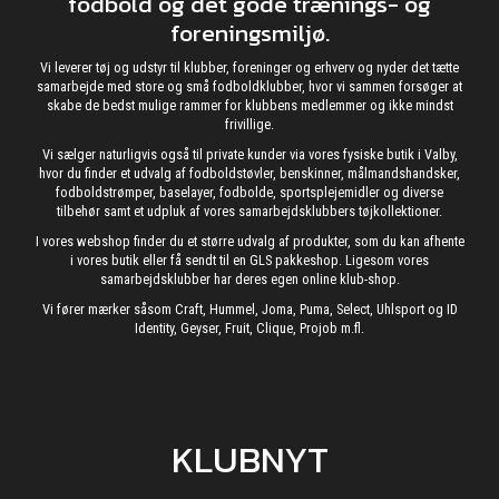
fodbold og det gode trænings- og
foreningsmiljø.
Vi leverer tøj og udstyr til klubber, foreninger og erhverv og nyder det tætte
samarbejde med store og små fodboldklubber, hvor vi sammen forsøger at
skabe de bedst mulige rammer for klubbens medlemmer og ikke mindst
frivillige.
Vi sælger naturligvis også til private kunder via vores fysiske butik i Valby,
hvor du finder et udvalg af fodboldstøvler, benskinner, målmandshandsker,
fodboldstrømper, baselayer, fodbolde, sportsplejemidler og diverse
tilbehør samt et udpluk af vores samarbejdsklubbers tøjkollektioner.
I vores webshop finder du et større udvalg af produkter, som du kan afhente
i vores butik eller få sendt til en GLS pakkeshop. Ligesom vores
samarbejdsklubber har deres egen online klub-shop.
Vi fører mærker såsom Craft, Hummel, Joma, Puma, Select, Uhlsport og ID
Identity, Geyser, Fruit, Clique, Projob m.fl.
KLUBNYT