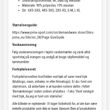
Svedtransporterende, let, blød og fleksibel
Materiale: 90% polyester, 10% elastan
Str.: 6XS-5XS, 4XS-3XS, 2XS-XS, S-M, L-XL
Størrelsesguide:
https://www.joma-sport.com/on/demandware.store/Sites-
joma_eu-Site/en_DK/Page-SizeGuide
Vaskeanvisning:
Følg vaskeanvisningen i tøjets vaskemærke og vask altid
sportstøj på vrangen og undgå at bruge skyllemiddel og
tørretumbler.
Fortrydelsesret:
Fortrydelsesretten bortfalder ved køb af varer med tryk
(klublogo, navn, initialer, nr eller firmalogo). Er du i tvivl om
størrelsen, så anbefaler vi at kunden notere dette i feltet
'Bemærkninger' inden ordren afsluttes - f.eks 'Vent venligst
med tryk, da jeg er tvivl om størrelse'.
Alle billeder er vejledende.
Vi tager forbehold for, at der kan være
enkelte produkter som ikke er lager, ligesom flere af produkterne