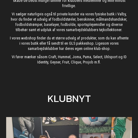
skabe de bedst mulige rammer for klubbens medlemmer og ikke mindst
frivillige.
Vi sælger naturligvis også til private kunder via vores fysiske butik i Valby,
hvor du finder et udvalg af fodboldstøvler, benskinner, målmandshandsker,
fodboldstrømper, baselayer, fodbolde, sportsplejemidler og diverse
tilbehør samt et udpluk af vores samarbejdsklubbers tøjkollektioner.
I vores webshop finder du et større udvalg af produkter, som du kan afhente
i vores butik eller få sendt til en GLS pakkeshop. Ligesom vores
samarbejdsklubber har deres egen online klub-shop.
Vi fører mærker såsom Craft, Hummel, Joma, Puma, Select, Uhlsport og ID
Identity, Geyser, Fruit, Clique, Projob m.fl.
KLUBNYT