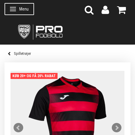
Menu
Skifte navigation
Spilletrøjer
KØB 20+ OG FÅ 20% RABAT