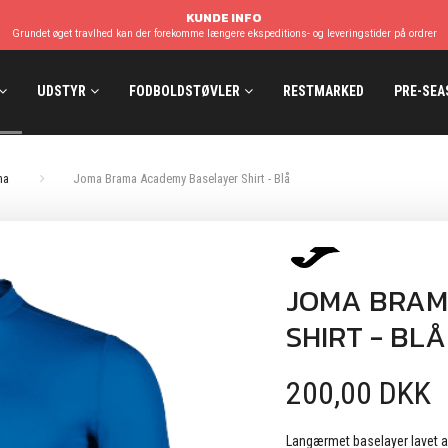
KUNDE INFO
Grundet øget travlhed kan der forekomme længere ekspeditions- og leveringstider på ordrer
UDSTYR
FODBOLDSTØVLER
RESTMARKED
PRE-SEA
ma
Joma Brama Academy Baselayer Shirt - Blå
JOMA BRAM
SHIRT - BLÅ
200,00 DKK
Langærmet baselayer lavet af