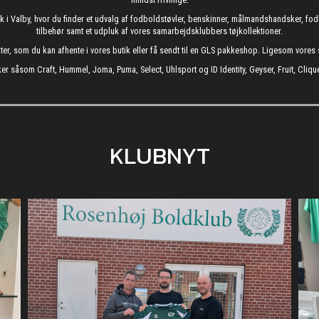
utik i Valby, hvor du finder et udvalg af fodboldstøvler, benskinner, målmandshandsker, 
tilbehør samt et udpluk af vores samarbejdsklubbers tøjkollektioner.
kter, som du kan afhente i vores butik eller få sendt til en GLS pakkeshop. Ligesom vore
er såsom Craft, Hummel, Joma, Puma, Select, Uhlsport og ID Identity, Geyser, Fruit, Clique
KLUBNYT