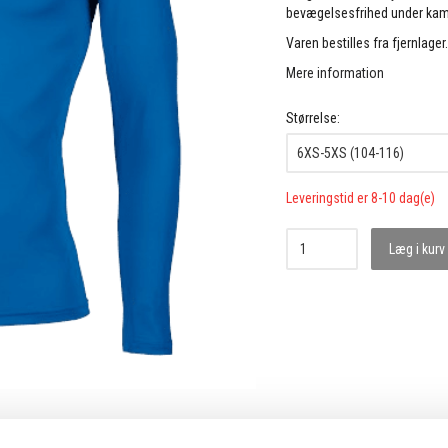
bevægelsesfrihed under kamp
Varen bestilles fra fjernlager
Mere information
Størrelse:
Leveringstid er 8-10 dag(e)
Læg i kurv