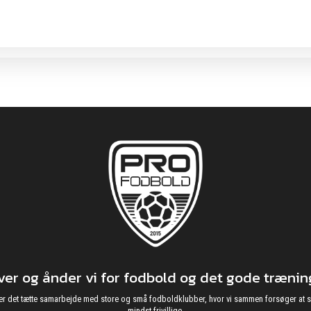
r og ånder vi for fodbold og det gode træning
g nyder det tætte samarbejde med store og små fodboldklubber, hvor vi sammen forsøger 
mindst frivillige.