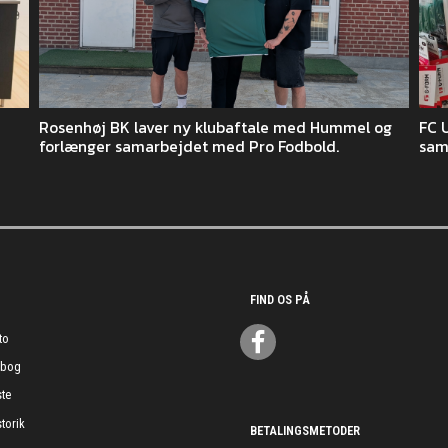
Rosenhøj BK laver ny klubaftale med Hummel og
FC 
forlænger samarbejdet med Pro Fodbold.
sam
FIND OS PÅ
to
ebog
te
torik
BETALINGSMETODER