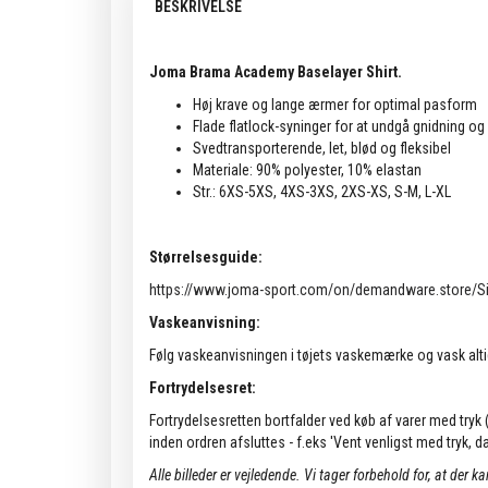
BESKRIVELSE
Joma Brama Academy Baselayer Shirt.
Høj krave og lange ærmer for optimal pasform
Flade flatlock-syninger for at undgå gnidning 
Svedtransporterende, let, blød og fleksibel
Materiale: 90% polyester, 10% elastan
Str.: 6XS-5XS, 4XS-3XS, 2XS-XS, S-M, L-XL
Størrelsesguide:
https://www.joma-sport.com/on/demandware.store/S
Vaskeanvisning:
Følg vaskeanvisningen i tøjets vaskemærke og vask alti
Fortrydelsesret:
Fortrydelsesretten bortfalder ved køb af varer med tryk (k
inden ordren afsluttes - f.eks 'Vent venligst med tryk, da 
Alle billeder er vejledende.
Vi tager forbehold for, at der k