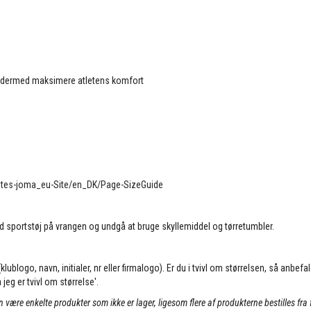
og dermed maksimere atletens komfort
ites-joma_eu-Site/en_DK/Page-SizeGuide
d sportstøj på vrangen og undgå at bruge skyllemiddel og tørretumbler.
lublogo, navn, initialer, nr eller firmalogo). Er du i tvivl om størrelsen, så anbefa
jeg er tvivl om størrelse'.
an være enkelte produkter som ikke er lager, ligesom flere af produkterne bestilles fra