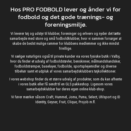
Hos PRO FODBOLD lever og ånder vi for
fodbold og det gode trænings- og
foreningsmiljø.
Vi leverer tøj og udstyr til klubber, foreninger og erhverv og nyder det tætte
samarbejde med store og små fodboldklubber, hvor vi sammen forsøger at
skabe de bedst mulige rammer for klubbens medlemmer og ikke mindst
frivillige.
Vi sælger naturligvis også til private kunder via vores fysiske butik i Valby,
hvor du finder et udvalg af fodboldstøvler, benskinner, målmandshandsker,
fodboldstrømper, baselayer, fodbolde, sportsplejemidler og diverse
tilbehør samt et udpluk af vores samarbejdsklubbers tøjkollektioner.
I vores webshop finder du et større udvalg af produkter, som du kan afhente
i vores butik eller få sendt til en GLS pakkeshop. Ligesom vores
samarbejdsklubber har deres egen online klub-shop.
Vi fører mærker såsom Craft, Hummel, Joma, Puma, Select, Uhlsport og ID
Identity, Geyser, Fruit, Clique, Projob m.fl.