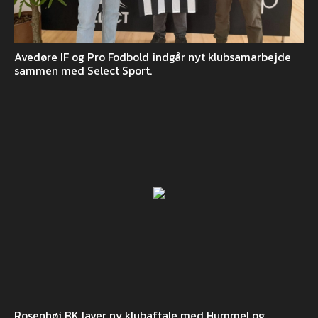
Avedøre IF og Pro Fodbold indgår nyt klubsamarbejde
sammen med Select Sport.
Rosenhøj BK laver ny klubaftale med Hummel og