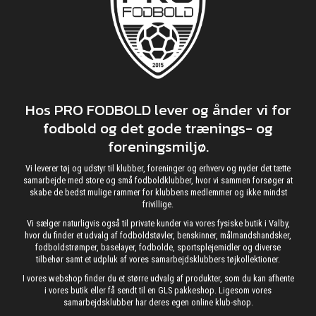
Hos PRO FODBOLD lever og ånder vi for
fodbold og det gode trænings- og
foreningsmiljø.
Vi leverer tøj og udstyr til klubber, foreninger og erhverv og nyder det tætte
samarbejde med store og små fodboldklubber, hvor vi sammen forsøger at
skabe de bedst mulige rammer for klubbens medlemmer og ikke mindst
frivillige.
Vi sælger naturligvis også til private kunder via vores fysiske butik i Valby,
hvor du finder et udvalg af fodboldstøvler, benskinner, målmandshandsker,
fodboldstrømper, baselayer, fodbolde, sportsplejemidler og diverse
tilbehør samt et udpluk af vores samarbejdsklubbers tøjkollektioner.
I vores webshop finder du et større udvalg af produkter, som du kan afhente
i vores butik eller få sendt til en GLS pakkeshop. Ligesom vores
samarbejdsklubber har deres egen online klub-shop.