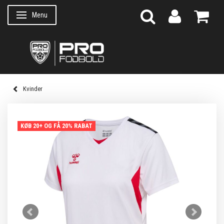
Menu
Skifte navigation
Kvinder
KØB 20+ OG FÅ 20% RABAT