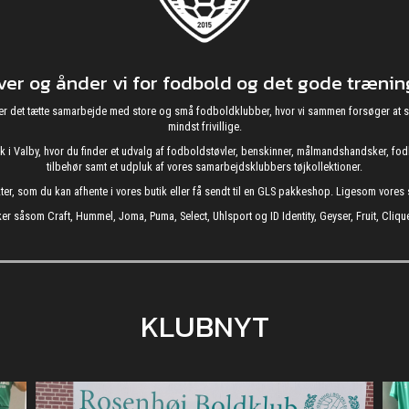
r og ånder vi for fodbold og det gode træning
g nyder det tætte samarbejde med store og små fodboldklubber, hvor vi sammen forsøger 
mindst frivillige.
utik i Valby, hvor du finder et udvalg af fodboldstøvler, benskinner, målmandshandsker, 
tilbehør samt et udpluk af vores samarbejdsklubbers tøjkollektioner.
kter, som du kan afhente i vores butik eller få sendt til en GLS pakkeshop. Ligesom vore
er såsom Craft, Hummel, Joma, Puma, Select, Uhlsport og ID Identity, Geyser, Fruit, Clique
KLUBNYT