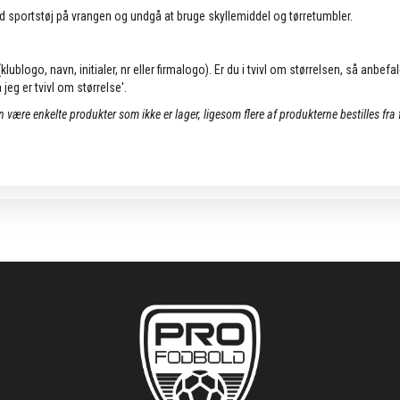
d sportstøj på vrangen og undgå at bruge skyllemiddel og tørretumbler.
lublogo, navn, initialer, nr eller firmalogo). Er du i tvivl om størrelsen, så anbefa
jeg er tvivl om størrelse'.
an være enkelte produkter som ikke er lager, ligesom flere af produkterne bestilles fra