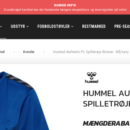
KUNDE INFO
Grundet øget travlhed kan der forekomme længere ekspeditions- og leveringstider på ordrer
UDSTYR
FODBOLDSTØVLER
RESTMARKED
PRE-SEA
mel
Kvinder
Hummel Authentic PL Spilletrøje Women - Blå/navy
HUMMEL AU
SPILLETRØ
MÆNGDERABA