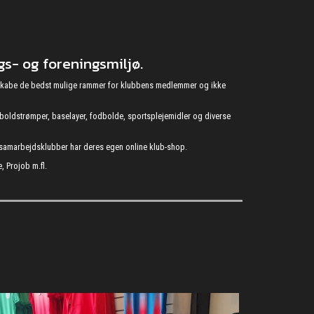
s- og foreningsmiljø.
at skabe de bedst mulige rammer for klubbens medlemmer og ikke
fodboldstrømper, baselayer, fodbolde, sportsplejemidler og diverse
s samarbejdsklubber har deres egen online klub-shop.
, Projob m.fl.