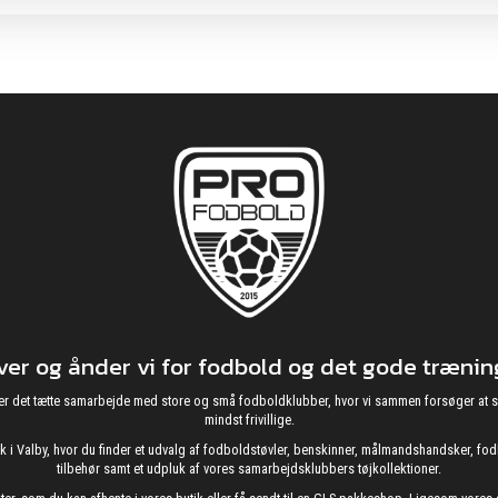
r og ånder vi for fodbold og det gode træning
g nyder det tætte samarbejde med store og små fodboldklubber, hvor vi sammen forsøger 
mindst frivillige.
utik i Valby, hvor du finder et udvalg af fodboldstøvler, benskinner, målmandshandsker, 
tilbehør samt et udpluk af vores samarbejdsklubbers tøjkollektioner.