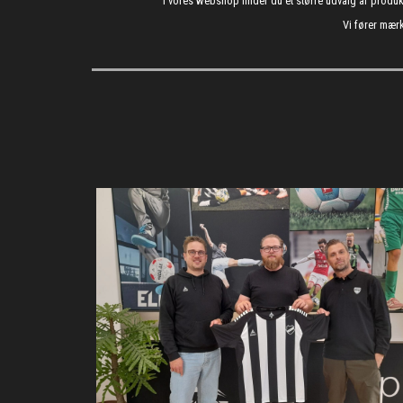
I vores webshop finder du et større udvalg af produ
Vi fører mærk