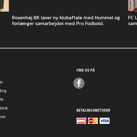
Rosenhøj BK laver ny klubaftale med Hummel og
FC 
forlænger samarbejdet med Pro Fodbold.
sam
FIND OS PÅ
to
ebog
te
torik
BETALINGSMETODER
rev