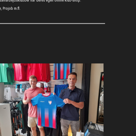
s samarbejdsklubber har deres egen online klub-shop.
, Projob m.fl.