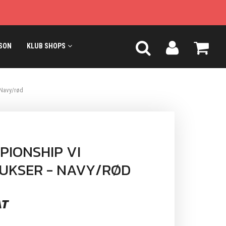
SON
KLUB SHOPS
 Navy/rød
IONSHIP VI
UKSER - NAVY/RØD
AT