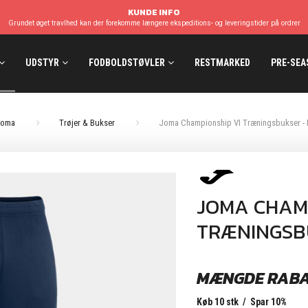
KUNDE INFO
Grundet øget travlhed kan der forekomme længere ekspeditions- og leveringstider på ordrer
UDSTYR
FODBOLDSTØVLER
RESTMARKED
PRE-SEA
Joma
Trøjer & Bukser
Joma Championship VI Træningsbukser -
JOMA CHAMP
TRÆNINGSB
MÆNGDE RAB
Køb 10 stk / Spar 10%