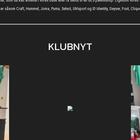
kter, som du kan afhente i vores butik eller få sendt til en GLS pakkeshop. Ligesom vore
er såsom Craft, Hummel, Joma, Puma, Select, Uhlsport og ID Identity, Geyser, Fruit, Clique
KLUBNYT