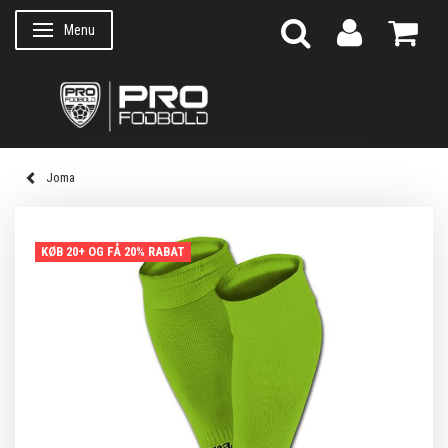
Menu
Skifte navigation
Joma
KØB 20+ OG FÅ 20% RABAT