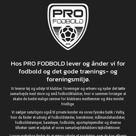
Hos PRO FODBOLD lever og ånder vi for
fodbold og det gode trænings- og
foreningsmiljø.
Vi leverer tøj og udstyr til klubber, foreninger og erhverv og nyder det tætte
samarbejde med store og små fodboldklubber, hvor vi sammen forsøger at
skabe de bedst mulige rammer for klubbens medlemmer og ikke mindst
frivillige.
Vi sælger naturligvis også til private kunder via vores fysiske butik i Valby,
hvor du finder et udvalg af fodboldstøvler, benskinner, målmandshandsker,
fodboldstrømper, baselayer, fodbolde, sportsplejemidler og diverse
tilbehør samt et udpluk af vores samarbejdsklubbers tøjkollektioner.
I vores webshop finder du et større udvalg af produkter, som du kan afhente