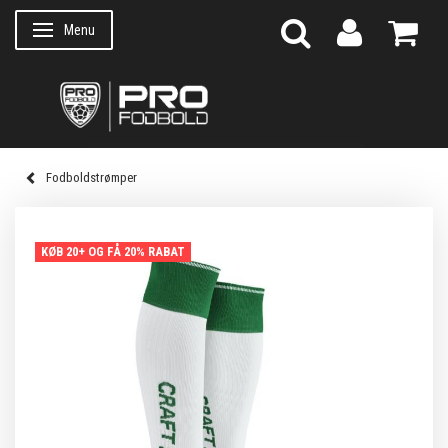
Menu
Skifte navigation
Fodboldstrømper
KØB 20+ OG FÅ 20% RABAT