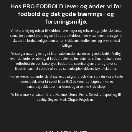
Hos PRO FODBOLD lever og ånder vi for
fodbold og det gode trænings- og
foreningsmiljø.
Vi leverer tøj og udstyr til klubber, foreninger og erhverv og nyder det tætte
samarbejde med store og små fodboldklubber, hvor vi sammen forsøger at
skabe de bedst mulige rammer for klubbens medlemmer og ikke mindst
frivillige.
Vi sælger naturligvis også til private kunder via vores fysiske butik i Valby,
hvor du finder et udvalg af fodboldstøvler, benskinner, målmandshandsker,
fodboldstrømper, baselayer, fodbolde, sportsplejemidler og diverse
tilbehør samt et udpluk af vores samarbejdsklubbers tøjkollektioner.
I vores webshop finder du et større udvalg af produkter, som du kan afhente
i vores butik eller få sendt til en GLS pakkeshop. Ligesom vores
samarbejdsklubber har deres egen online klub-shop.
Vi fører mærker såsom Craft, Hummel, Joma, Puma, Select, Uhlsport og ID
Identity, Geyser, Fruit, Clique, Projob m.fl.