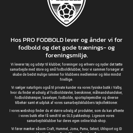
Hos PRO FODBOLD lever og ånder vi for
fodbold og det gode trænings- og
foreningsmiljø.
Vi leverer tøj og udstyr til klubber, foreninger og erhverv og nyder det tætte
samarbejde med store og små fodboldklubber, hvor vi sammen forsøger at
skabe de bedst mulige rammer for klubbens medlemmer og ikke mindst
frivillige.
Vi sælger naturligvis også til private kunder via vores fysiske butik i Valby,
hvor du finder et udvalg af fodboldstøvler, benskinner, målmandshandsker,
fodboldstrømper, baselayer, fodbolde, sportsplejemidler og diverse
tilbehør samt et udpluk af vores samarbejdsklubbers tøjkollektioner.
I vores webshop finder du et større udvalg af produkter, som du kan afhente
i vores butik eller få sendt til en GLS pakkeshop. Ligesom vores
samarbejdsklubber har deres egen online klub-shop.
Vi fører mærker såsom Craft, Hummel, Joma, Puma, Select, Uhlsport og ID