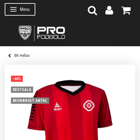
Menu
Skifte navigation
BK Hellas
-60%
RESTSALG
BEGRÆNSET ANTAL