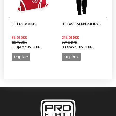
HELLAS GYMBAG
HELLAS TRÆNINGSBUKSER
HE
85,00 DKK
245,00 DKK
30
120,00 DKK
350,00 DKK
37
Du sparer:
35,00 DKK
Du sparer:
105,00 DKK
Du
Læg i kurv
Læg i kurv