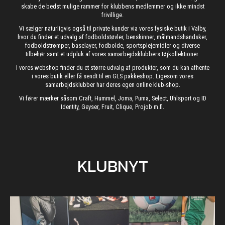
skabe de bedst mulige rammer for klubbens medlemmer og ikke mindst
frivillige.
Vi sælger naturligvis også til private kunder via vores fysiske butik i Valby,
hvor du finder et udvalg af fodboldstøvler, benskinner, målmandshandsker,
fodboldstrømper, baselayer, fodbolde, sportsplejemidler og diverse
tilbehør samt et udpluk af vores samarbejdsklubbers tøjkollektioner.
I vores webshop finder du et større udvalg af produkter, som du kan afhente
i vores butik eller få sendt til en GLS pakkeshop. Ligesom vores
samarbejdsklubber har deres egen online klub-shop.
Vi fører mærker såsom Craft, Hummel, Joma, Puma, Select, Uhlsport og ID
Identity, Geyser, Fruit, Clique, Projob m.fl.
KLUBNYT