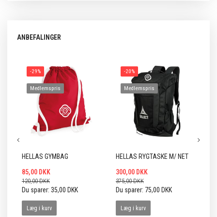
ANBEFALINGER
-29%
-20%
Medlemspris
Medlemspris
HELLAS GYMBAG
HELLAS RYGTASKE M/ NET
HE
85,00 DKK
300,00 DKK
65
120,00 DKK
375,00 DKK
90
Du sparer:
35,00 DKK
Du sparer:
75,00 DKK
Du
Læg i kurv
Læg i kurv