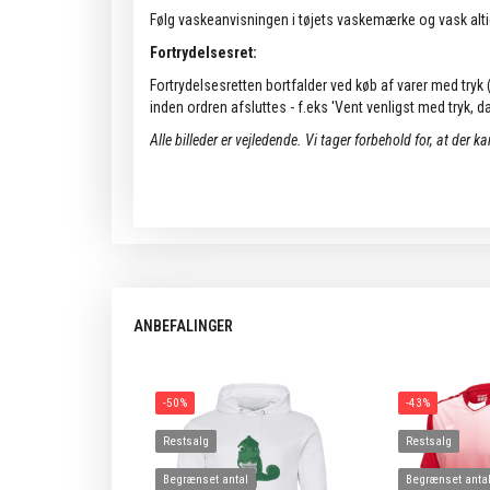
Følg vaskeanvisningen i tøjets vaskemærke og vask alti
Fortrydelsesret:
Fortrydelsesretten bortfalder ved køb af varer med tryk (k
inden ordren afsluttes - f.eks 'Vent venligst med tryk, da 
Alle billeder er vejledende.
Vi tager forbehold for, at der k
ANBEFALINGER
-50%
-43%
Restsalg
Restsalg
Begrænset antal
Begrænset anta