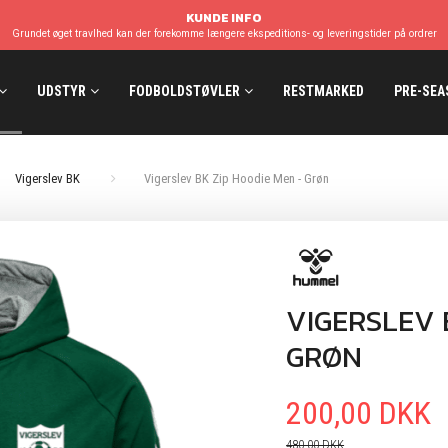
KUNDE INFO
Grundet øget travlhed kan der forekomme længere ekspeditions- og leveringstider på ordrer
UDSTYR
FODBOLDSTØVLER
RESTMARKED
PRE-SEA
Vigerslev BK
Vigerslev BK Zip Hoodie Men - Grøn
VIGERSLEV 
GRØN
200,00 DKK
480,00 DKK