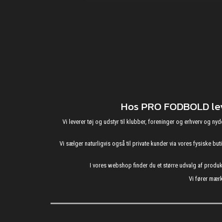
Hos PRO FODBOLD leve
Vi leverer tøj og udstyr til klubber, foreninger og erhverv o
Vi sælger naturligvis også til private kunder via vores fysiske b
I vores webshop finder du et større udvalg af produ
Vi fører mærk