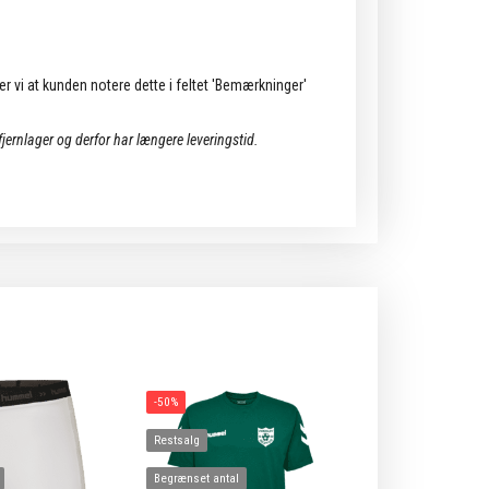
ler vi at kunden notere dette i feltet 'Bemærkninger'
 fjernlager og derfor har længere leveringstid.
-50%
Restsalg
Begrænset antal