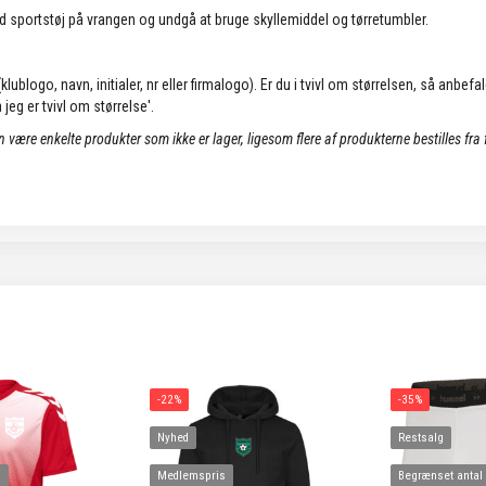
d sportstøj på vrangen og undgå at bruge skyllemiddel og tørretumbler.
lublogo, navn, initialer, nr eller firmalogo). Er du i tvivl om størrelsen, så anbefa
jeg er tvivl om størrelse'.
an være enkelte produkter som ikke er lager, ligesom flere af produkterne bestilles fra
-22%
-35%
Nyhed
Restsalg
l
Medlemspris
Begrænset antal