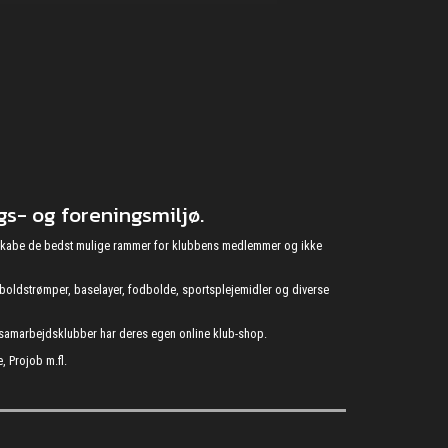
s- og foreningsmiljø.
at skabe de bedst mulige rammer for klubbens medlemmer og ikke
fodboldstrømper, baselayer, fodbolde, sportsplejemidler og diverse
s samarbejdsklubber har deres egen online klub-shop.
, Projob m.fl.