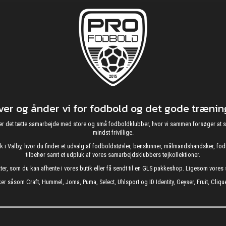
r og ånder vi for fodbold og det gode træning
g nyder det tætte samarbejde med store og små fodboldklubber, hvor vi sammen forsøger 
mindst frivillige.
utik i Valby, hvor du finder et udvalg af fodboldstøvler, benskinner, målmandshandsker, 
tilbehør samt et udpluk af vores samarbejdsklubbers tøjkollektioner.
kter, som du kan afhente i vores butik eller få sendt til en GLS pakkeshop. Ligesom vore
er såsom Craft, Hummel, Joma, Puma, Select, Uhlsport og ID Identity, Geyser, Fruit, Clique