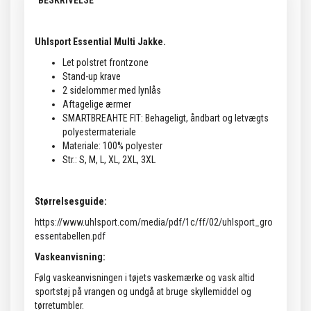
BESKRIVELSE
Uhlsport Essential Multi Jakke.
Let polstret frontzone
Stand-up krave
2 sidelommer med lynlås
Aftagelige ærmer
SMARTBREAHTE FIT: Behageligt, åndbart og letvægts
polyestermateriale
Materiale: 100% polyester
Str.: S, M, L, XL, 2XL, 3XL
Størrelsesguide:
https://www.uhlsport.com/media/pdf/1c/ff/02/uhlsport_gro
essentabellen.pdf
Vaskeanvisning:
Følg vaskeanvisningen i tøjets vaskemærke og vask altid
sportstøj på vrangen og undgå at bruge skyllemiddel og
tørretumbler.