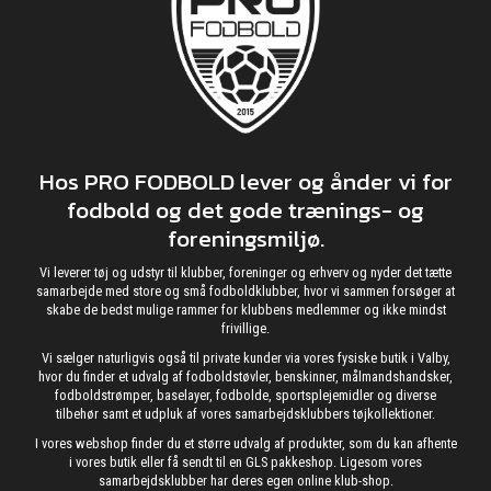
Hos PRO FODBOLD lever og ånder vi for
fodbold og det gode trænings- og
foreningsmiljø.
Vi leverer tøj og udstyr til klubber, foreninger og erhverv og nyder det tætte
samarbejde med store og små fodboldklubber, hvor vi sammen forsøger at
skabe de bedst mulige rammer for klubbens medlemmer og ikke mindst
frivillige.
Vi sælger naturligvis også til private kunder via vores fysiske butik i Valby,
hvor du finder et udvalg af fodboldstøvler, benskinner, målmandshandsker,
fodboldstrømper, baselayer, fodbolde, sportsplejemidler og diverse
tilbehør samt et udpluk af vores samarbejdsklubbers tøjkollektioner.
I vores webshop finder du et større udvalg af produkter, som du kan afhente
i vores butik eller få sendt til en GLS pakkeshop. Ligesom vores
samarbejdsklubber har deres egen online klub-shop.