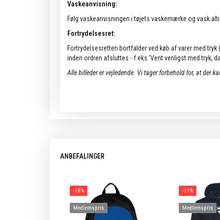
Vaskeanvisning:
Følg vaskeanvisningen i tøjets vaskemærke og vask alti
Fortrydelsesret:
Fortrydelsesretten bortfalder ved køb af varer med tryk (k
inden ordren afsluttes - f.eks 'Vent venligst med tryk, da 
Alle billeder er vejledende.
Vi tager forbehold for, at der k
ANBEFALINGER
-15%
-31%
Medlemspris
Medlemspris