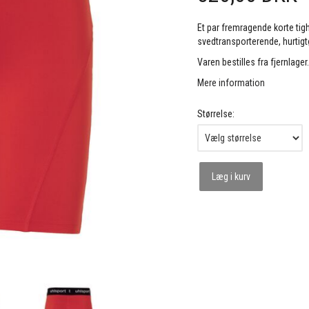
Et par fremragende korte tight
svedtransporterende, hurtigtø
Varen bestilles fra fjernlager
Mere information
Størrelse:
Læg i kurv