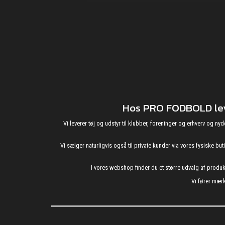
Hos PRO FODBOLD leve
Vi leverer tøj og udstyr til klubber, foreninger og erhverv o
Vi sælger naturligvis også til private kunder via vores fysiske b
I vores webshop finder du et større udvalg af produ
Vi fører mærk