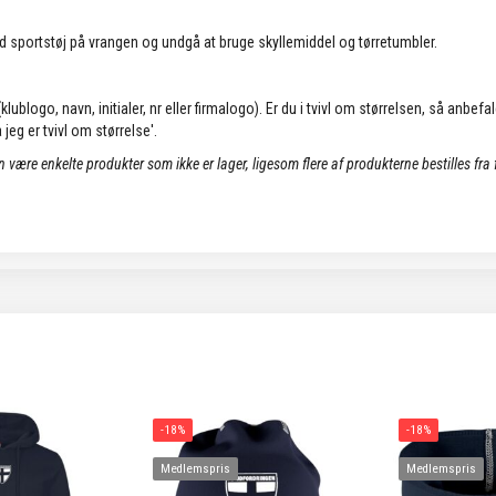
d sportstøj på vrangen og undgå at bruge skyllemiddel og tørretumbler.
lublogo, navn, initialer, nr eller firmalogo). Er du i tvivl om størrelsen, så anbefa
jeg er tvivl om størrelse'.
an være enkelte produkter som ikke er lager, ligesom flere af produkterne bestilles fra
-18%
-18%
Medlemspris
Medlemspris