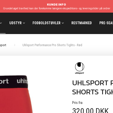
KUNDE INFO
Grundet øget travlhed kan der forekomme længere ekspeditions- og leveringstider på ordrer
UDSTYR
FODBOLDSTØVLER
RESTMARKED
PRE-SEA
sport
Uhlsport Performance Pro Shorts Tights - Rød
UHLSPORT 
SHORTS TIG
Pris fra
320,00 DKK