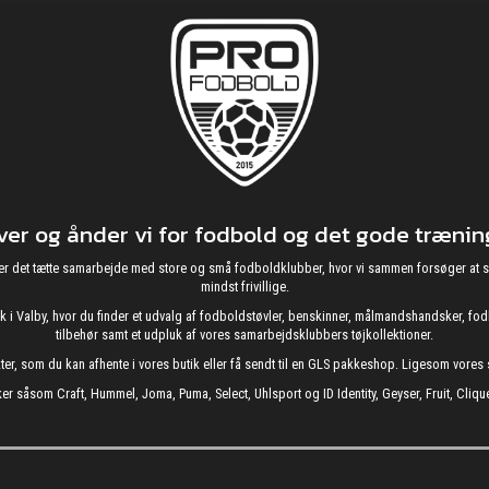
r og ånder vi for fodbold og det gode træning
g nyder det tætte samarbejde med store og små fodboldklubber, hvor vi sammen forsøger 
mindst frivillige.
utik i Valby, hvor du finder et udvalg af fodboldstøvler, benskinner, målmandshandsker, 
tilbehør samt et udpluk af vores samarbejdsklubbers tøjkollektioner.
kter, som du kan afhente i vores butik eller få sendt til en GLS pakkeshop. Ligesom vore
er såsom Craft, Hummel, Joma, Puma, Select, Uhlsport og ID Identity, Geyser, Fruit, Clique