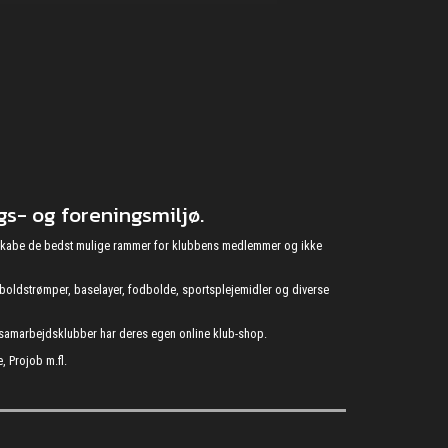
s- og foreningsmiljø.
at skabe de bedst mulige rammer for klubbens medlemmer og ikke
fodboldstrømper, baselayer, fodbolde, sportsplejemidler og diverse
s samarbejdsklubber har deres egen online klub-shop.
, Projob m.fl.