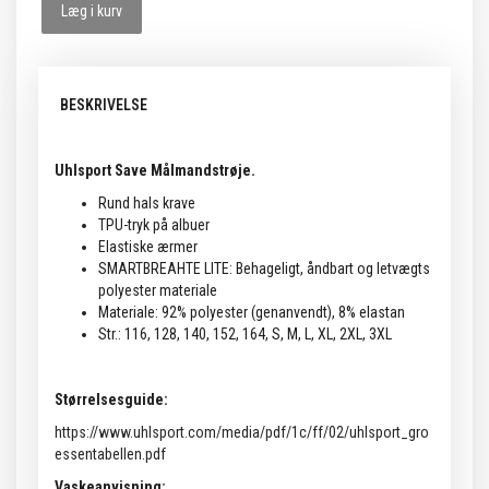
Læg i kurv
BESKRIVELSE
Uhlsport Save Målmandstrøje.
Rund hals krave
TPU-tryk på albuer
Elastiske ærmer
SMARTBREAHTE LITE: Behageligt, åndbart og letvægts
polyester materiale
Materiale: 92% polyester (genanvendt), 8% elastan
Str.: 116, 128, 140, 152, 164, S, M, L, XL, 2XL, 3XL
Størrelsesguide:
https://www.uhlsport.com/media/pdf/1c/ff/02/uhlsport_gro
essentabellen.pdf
Vaskeanvisning: