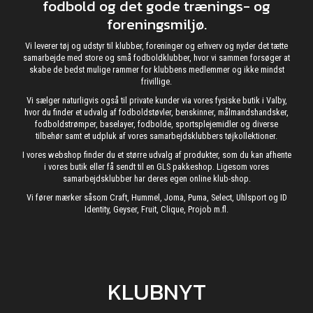
fodbold og det gode trænings- og
foreningsmiljø.
Vi leverer tøj og udstyr til klubber, foreninger og erhverv og nyder det tætte
samarbejde med store og små fodboldklubber, hvor vi sammen forsøger at
skabe de bedst mulige rammer for klubbens medlemmer og ikke mindst
frivillige.
Vi sælger naturligvis også til private kunder via vores fysiske butik i Valby,
hvor du finder et udvalg af fodboldstøvler, benskinner, målmandshandsker,
fodboldstrømper, baselayer, fodbolde, sportsplejemidler og diverse
tilbehør samt et udpluk af vores samarbejdsklubbers tøjkollektioner.
I vores webshop finder du et større udvalg af produkter, som du kan afhente
i vores butik eller få sendt til en GLS pakkeshop. Ligesom vores
samarbejdsklubber har deres egen online klub-shop.
Vi fører mærker såsom Craft, Hummel, Joma, Puma, Select, Uhlsport og ID
Identity, Geyser, Fruit, Clique, Projob m.fl.
KLUBNYT