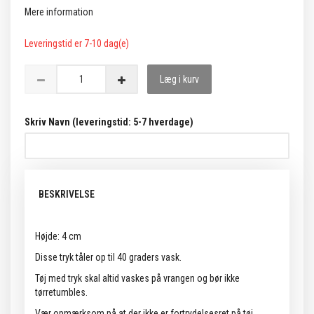
Mere information
Leveringstid er 7-10 dag(e)
Læg i kurv
Skriv Navn (leveringstid: 5-7 hverdage)
BESKRIVELSE
Højde: 4 cm
Disse tryk tåler op til 40 graders vask.
Tøj med tryk skal altid vaskes på vrangen og bør ikke
tørretumbles.
Vær opmærksom på at der ikke er fortrydelsesret på tøj,