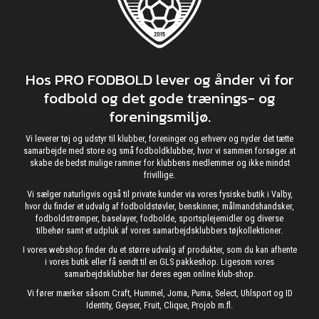
Hos PRO FODBOLD lever og ånder vi for
fodbold og det gode trænings- og
foreningsmiljø.
Vi leverer tøj og udstyr til klubber, foreninger og erhverv og nyder det tætte
samarbejde med store og små fodboldklubber, hvor vi sammen forsøger at
skabe de bedst mulige rammer for klubbens medlemmer og ikke mindst
frivillige.
Vi sælger naturligvis også til private kunder via vores fysiske butik i Valby,
hvor du finder et udvalg af fodboldstøvler, benskinner, målmandshandsker,
fodboldstrømper, baselayer, fodbolde, sportsplejemidler og diverse
tilbehør samt et udpluk af vores samarbejdsklubbers tøjkollektioner.
I vores webshop finder du et større udvalg af produkter, som du kan afhente
i vores butik eller få sendt til en GLS pakkeshop. Ligesom vores
samarbejdsklubber har deres egen online klub-shop.
Vi fører mærker såsom Craft, Hummel, Joma, Puma, Select, Uhlsport og ID
Identity, Geyser, Fruit, Clique, Projob m.fl.