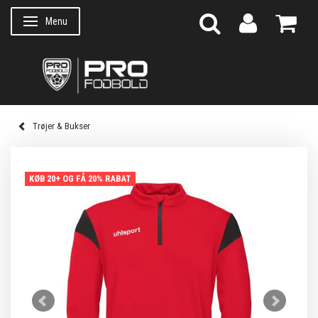
Menu
Skifte navigation
Trøjer & Bukser
KØB 20+ OG FÅ 20% RABAT