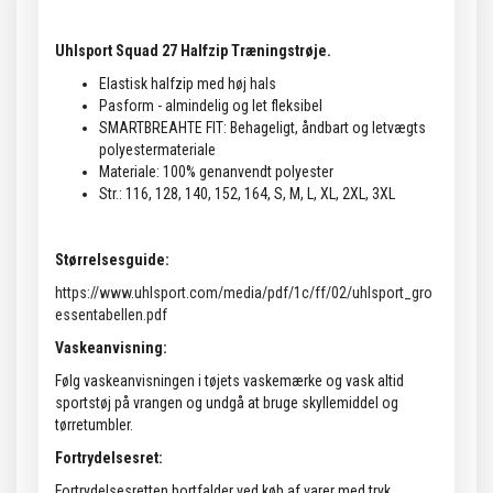
Uhlsport Squad 27 Halfzip Træningstrøje.
Elastisk halfzip med høj hals
Pasform - almindelig og let fleksibel
SMARTBREAHTE FIT: Behageligt, åndbart og letvægts
polyestermateriale
Materiale: 100% genanvendt polyester
Str.: 116, 128, 140, 152, 164, S, M, L, XL, 2XL, 3XL
Størrelsesguide:
https://www.uhlsport.com/media/pdf/1c/ff/02/uhlsport_gro
essentabellen.pdf
Vaskeanvisning:
Følg vaskeanvisningen i tøjets vaskemærke og vask altid
sportstøj på vrangen og undgå at bruge skyllemiddel og
tørretumbler.
Fortrydelsesret:
Fortrydelsesretten bortfalder ved køb af varer med tryk