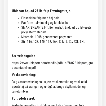
Uhlsport Squad 27 Halfzip Træningstrøje.
Elastisk halfzip med høj hals
Pasform - almindelig og let fleksibel
SMARTBREAHTE FIT: Behageligt, åndbart og letvægts
polyestermateriale
Materiale: 100% genanvendt polyester
Str.: 116, 128, 140, 152, 164, S, M, L, XL, 2XL, 3XL
Størrelsesguide:
https://www.uhlsport.com/media/pdf/1c/ff/02/uhlsport_gro
essentabellen.pdf
Vaskeanvisning:
Følg vaskeanvisningen i tøjets vaskemærke og vask altid
sportstøj på vrangen og undgå at bruge skyllemiddel og
tørretumbler.
Fortrydelsesret:
Fortrydelsesretten bortfalder ved køb af varer med tryk