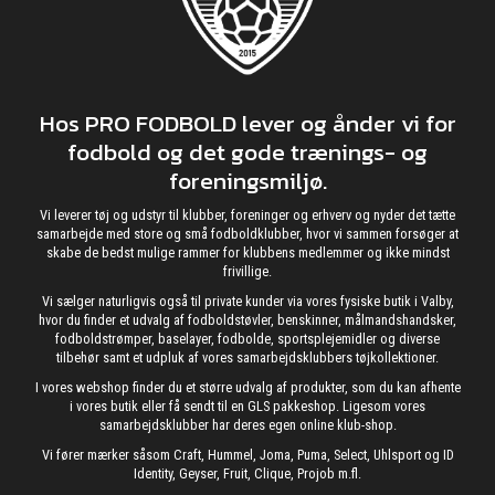
Hos PRO FODBOLD lever og ånder vi for
fodbold og det gode trænings- og
foreningsmiljø.
Vi leverer tøj og udstyr til klubber, foreninger og erhverv og nyder det tætte
samarbejde med store og små fodboldklubber, hvor vi sammen forsøger at
skabe de bedst mulige rammer for klubbens medlemmer og ikke mindst
frivillige.
Vi sælger naturligvis også til private kunder via vores fysiske butik i Valby,
hvor du finder et udvalg af fodboldstøvler, benskinner, målmandshandsker,
fodboldstrømper, baselayer, fodbolde, sportsplejemidler og diverse
tilbehør samt et udpluk af vores samarbejdsklubbers tøjkollektioner.
I vores webshop finder du et større udvalg af produkter, som du kan afhente
i vores butik eller få sendt til en GLS pakkeshop. Ligesom vores
samarbejdsklubber har deres egen online klub-shop.
Vi fører mærker såsom Craft, Hummel, Joma, Puma, Select, Uhlsport og ID
Identity, Geyser, Fruit, Clique, Projob m.fl.