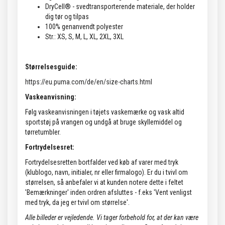
DryCell® - svedtransporterende materiale, der holder
dig tør og tilpas
100% genanvendt polyester
Str.: XS, S, M, L, XL, 2XL, 3XL
Størrelsesguide:
https://eu.puma.com/de/en/size-charts.html
Vaskeanvisning:
Følg vaskeanvisningen i tøjets vaskemærke og vask altid
sportstøj på vrangen og undgå at bruge skyllemiddel og
tørretumbler.
Fortrydelsesret:
Fortrydelsesretten bortfalder ved køb af varer med tryk
(klublogo, navn, initialer, nr eller firmalogo). Er du i tvivl om
størrelsen, så anbefaler vi at kunden notere dette i feltet
'Bemærkninger' inden ordren afsluttes - f.eks 'Vent venligst
med tryk, da jeg er tvivl om størrelse'.
Alle billeder er vejledende.
Vi tager forbehold for, at der kan være