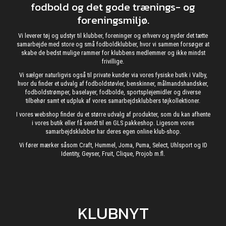
fodbold og det gode trænings- og
foreningsmiljø.
Vi leverer tøj og udstyr til klubber, foreninger og erhverv og nyder det tætte
samarbejde med store og små fodboldklubber, hvor vi sammen forsøger at
skabe de bedst mulige rammer for klubbens medlemmer og ikke mindst
frivillige.
Vi sælger naturligvis også til private kunder via vores fysiske butik i Valby,
hvor du finder et udvalg af fodboldstøvler, benskinner, målmandshandsker,
fodboldstrømper, baselayer, fodbolde, sportsplejemidler og diverse
tilbehør samt et udpluk af vores samarbejdsklubbers tøjkollektioner.
I vores webshop finder du et større udvalg af produkter, som du kan afhente
i vores butik eller få sendt til en GLS pakkeshop. Ligesom vores
samarbejdsklubber har deres egen online klub-shop.
Vi fører mærker såsom Craft, Hummel, Joma, Puma, Select, Uhlsport og ID
Identity, Geyser, Fruit, Clique, Projob m.fl.
KLUBNYT