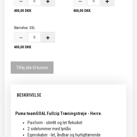
400,00 DKK
400,00 DKK
Størrelse:
3XL
400,00 DKK
Tilføj alle til kurven
BESKRIVELSE
Puma teamGOAL Fullzip Træningstrøje - Herre.
Pasform - slimfit og let fleksibel
2 sidelommer med lynlås
Egenskaber - let, åndbar og hurtigttørrende