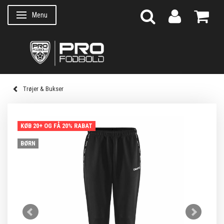
Menu
Skifte navigation
Trøjer & Bukser
KØB 20+ OG FÅ 20% RABAT
BØRN