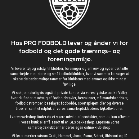
Hos PRO FODBOLD lever og ånder vi for
fodbold og det gode trænings- og
foreningsmiljø.
Vi leverer tøj og udstyr til klubber, foreninger og erhverv og nyder det tætte
samarbejde med store og små fodboldklubber, hvor vi sammen forsøger at
skabe de bedst mulige rammer for klubbens medlemmer og ikke mindst
frivillige.
Vi sælger naturligvis også til private kunder via vores fysiske butik i Valby,
hvor du finder et udvalg af fodboldstøvler, benskinner, målmandshandsker,
fodboldstrømper, baselayer, fodbolde, sportsplejemidler og diverse
tilbehør samt et udpluk af vores samarbejdsklubbers tøjkollektioner.
I vores webshop finder du et større udvalg af produkter, som du kan afhente
i vores butik eller få sendt til en GLS pakkeshop. Ligesom vores
samarbejdsklubber har deres egen online klub-shop.
Vi fører mærker såsom Craft, Hummel, Joma, Puma, Select, Uhlsport og ID