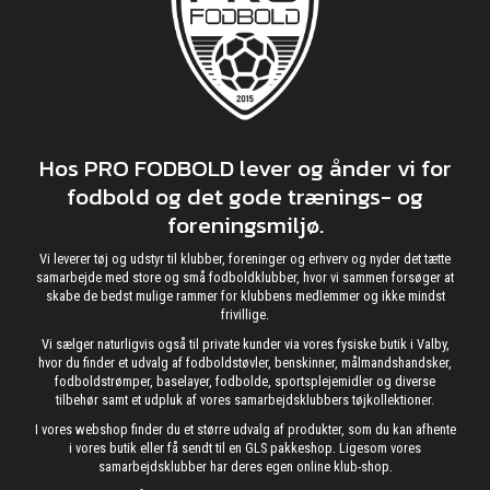
Hos PRO FODBOLD lever og ånder vi for
fodbold og det gode trænings- og
foreningsmiljø.
Vi leverer tøj og udstyr til klubber, foreninger og erhverv og nyder det tætte
samarbejde med store og små fodboldklubber, hvor vi sammen forsøger at
skabe de bedst mulige rammer for klubbens medlemmer og ikke mindst
frivillige.
Vi sælger naturligvis også til private kunder via vores fysiske butik i Valby,
hvor du finder et udvalg af fodboldstøvler, benskinner, målmandshandsker,
fodboldstrømper, baselayer, fodbolde, sportsplejemidler og diverse
tilbehør samt et udpluk af vores samarbejdsklubbers tøjkollektioner.
I vores webshop finder du et større udvalg af produkter, som du kan afhente
i vores butik eller få sendt til en GLS pakkeshop. Ligesom vores
samarbejdsklubber har deres egen online klub-shop.