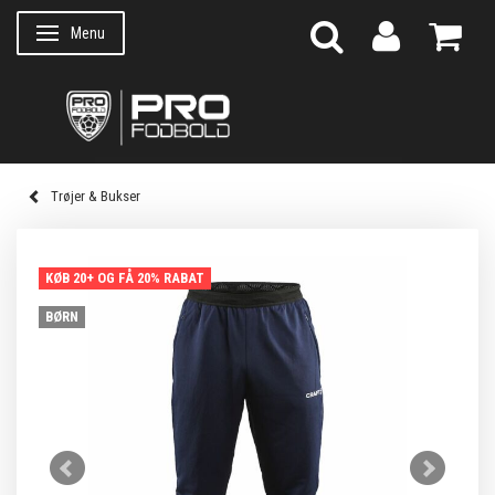
Menu
Skifte navigation
Trøjer & Bukser
KØB 20+ OG FÅ 20% RABAT
BØRN