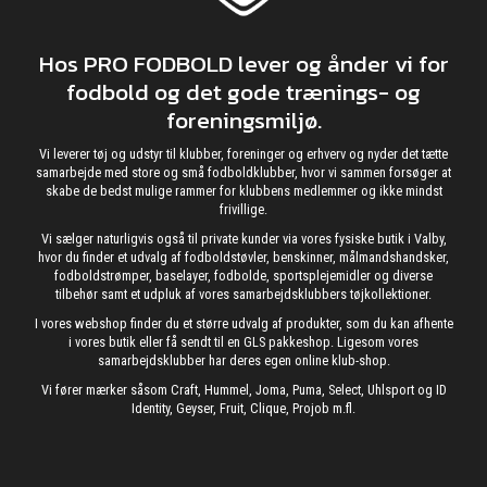
Hos PRO FODBOLD lever og ånder vi for
fodbold og det gode trænings- og
foreningsmiljø.
Vi leverer tøj og udstyr til klubber, foreninger og erhverv og nyder det tætte
samarbejde med store og små fodboldklubber, hvor vi sammen forsøger at
skabe de bedst mulige rammer for klubbens medlemmer og ikke mindst
frivillige.
Vi sælger naturligvis også til private kunder via vores fysiske butik i Valby,
hvor du finder et udvalg af fodboldstøvler, benskinner, målmandshandsker,
fodboldstrømper, baselayer, fodbolde, sportsplejemidler og diverse
tilbehør samt et udpluk af vores samarbejdsklubbers tøjkollektioner.
I vores webshop finder du et større udvalg af produkter, som du kan afhente
i vores butik eller få sendt til en GLS pakkeshop. Ligesom vores
samarbejdsklubber har deres egen online klub-shop.
Vi fører mærker såsom Craft, Hummel, Joma, Puma, Select, Uhlsport og ID
Identity, Geyser, Fruit, Clique, Projob m.fl.