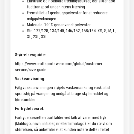
Elastiske og holdbare træningsbukser, der sikrer god
fugttransport under intens træning
Fremstillet af genbrugspolyester for at reducere
miljøpåvirkningen
Materiale: 100% genanvendt polyester
Str.: 122/128, 134/140, 146/152, 158/164, XS, S, M, L,
XL, 2XL, 3XL
Størrelsesguide:
https://www.craftsportswear.com/global/customer-
service/size-guide
Vaskeanvisning:
Følg vaskeanvisningen i tøjets vaskemærke og vask altid
sportstøj på vrangen og undgå at bruge skyllemiddel og
tørretumbler.
Fortrydelsesret:
Fortrydelsesretten bortfalder ved køb af varer med tryk
(klublogo, navn, initialer, nr eller firmalogo). Er du i tvivl om
størrelsen, så anbefaler vi at kunden notere dette i feltet