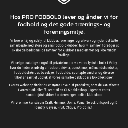
Hos PRO FODBOLD lever og ånder vi for
fodbold og det gode trænings- og
foreningsmiljø.
Vi leverer tøj og udstyr til klubber, foreninger og erhverv og nyder det tætte
samarbejde med store og små fodboldklubber, hvor vi sammen forsøger at
skabe de bedst mulige rammer for klubbens medlemmer og ikke mindst
frivillige.
Vi sælger naturligvis også til private kunder via vores fysiske butik i Valby,
hvor du finder et udvalg af fodboldstøvler, benskinner, målmandshandsker,
fodboldstrømper, baselayer, fodbolde, sportsplejemidler og diverse
tilbehør samt et udpluk af vores samarbejdsklubbers tøjkollektioner.
I vores webshop finder du et større udvalg af produkter, som du kan afhente
i vores butik eller få sendt til en GLS pakkeshop. Ligesom vores
samarbejdsklubber har deres egen online klub-shop.
Vi fører mærker såsom Craft, Hummel, Joma, Puma, Select, Uhlsport og ID
Identity, Geyser, Fruit, Clique, Projob m.fl.