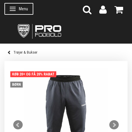
Menu
Skifte navigation
Trøjer & Bukser
KØB 20+ OG FÅ 20% RABAT
BØRN