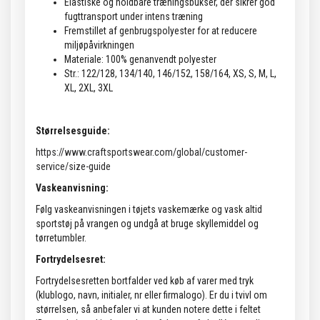
Elastiske og holdbare træningsbukser, der sikrer god
fugttransport under intens træning
Fremstillet af genbrugspolyester for at reducere
miljøpåvirkningen
Materiale: 100% genanvendt polyester
Str.: 122/128, 134/140, 146/152, 158/164, XS, S, M, L,
XL, 2XL, 3XL
Størrelsesguide:
https://www.craftsportswear.com/global/customer-
service/size-guide
Vaskeanvisning:
Følg vaskeanvisningen i tøjets vaskemærke og vask altid
sportstøj på vrangen og undgå at bruge skyllemiddel og
tørretumbler.
Fortrydelsesret:
Fortrydelsesretten bortfalder ved køb af varer med tryk
(klublogo, navn, initialer, nr eller firmalogo). Er du i tvivl om
størrelsen, så anbefaler vi at kunden notere dette i feltet