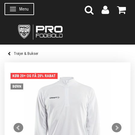
Menu
Skifte navigation
Trøjer & Bukser
KØB 20+ OG FÅ 20% RABAT
BØRN