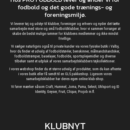
fodbold og det gode trænings- og
foreningsmiljø.
Vi leverer tøj og udstyr til klubber, foreninger og erhverv og nyder det tætte
samarbejde med store og små fodboldklubber, hvor vi sammen forsøger at
skabe de bedst mulige rammer for klubbens medlemmer og ikke mindst
frivillige.
Vi sælger naturligvis også til private kunder via vores fysiske butik i Valby,
hvor du finder et udvalg af fodboldstøvler, benskinner, målmandshandsker,
fodboldstrømper, baselayer, fodbolde, sportsplejemidler og diverse
tilbehør samt et udpluk af vores samarbejdsklubbers tøjkollektioner.
I vores webshop finder du et større udvalg af produkter, som du kan afhente
i vores butik eller få sendt til en GLS pakkeshop. Ligesom vores
samarbejdsklubber har deres egen online klub-shop.
Vi fører mærker såsom Craft, Hummel, Joma, Puma, Select, Uhlsport og ID
Identity, Geyser, Fruit, Clique, Projob m.fl.
KLUBNYT