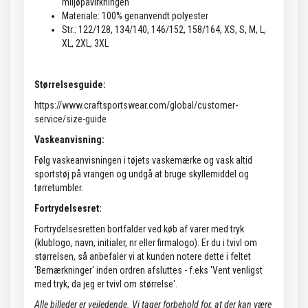
miljøpåvirkningen
Materiale: 100% genanvendt polyester
Str.: 122/128, 134/140, 146/152, 158/164, XS, S, M, L,
XL, 2XL, 3XL
Størrelsesguide:
https://www.craftsportswear.com/global/customer-
service/size-guide
Vaskeanvisning:
Følg vaskeanvisningen i tøjets vaskemærke og vask altid
sportstøj på vrangen og undgå at bruge skyllemiddel og
tørretumbler.
Fortrydelsesret:
Fortrydelsesretten bortfalder ved køb af varer med tryk
(klublogo, navn, initialer, nr eller firmalogo). Er du i tvivl om
størrelsen, så anbefaler vi at kunden notere dette i feltet
'Bemærkninger' inden ordren afsluttes - f.eks 'Vent venligst
med tryk, da jeg er tvivl om størrelse'.
Alle billeder er vejledende.
Vi tager forbehold for, at der kan være