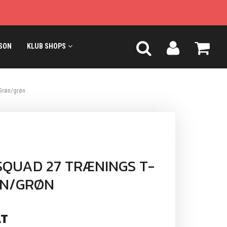
SON
KLUB SHOPS
 Grøn/grøn
QUAD 27 TRÆNINGS T-
ØN/GRØN
T