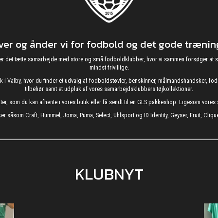
r og ånder vi for fodbold og det gode træning
g nyder det tætte samarbejde med store og små fodboldklubber, hvor vi sammen forsøger 
mindst frivillige.
utik i Valby, hvor du finder et udvalg af fodboldstøvler, benskinner, målmandshandsker, 
tilbehør samt et udpluk af vores samarbejdsklubbers tøjkollektioner.
kter, som du kan afhente i vores butik eller få sendt til en GLS pakkeshop. Ligesom vore
er såsom Craft, Hummel, Joma, Puma, Select, Uhlsport og ID Identity, Geyser, Fruit, Clique
KLUBNYT