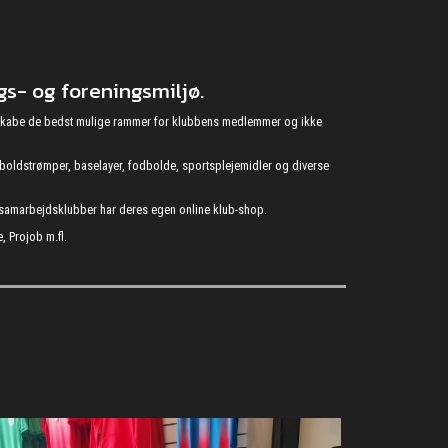
s- og foreningsmiljø.
at skabe de bedst mulige rammer for klubbens medlemmer og ikke
fodboldstrømper, baselayer, fodbolde, sportsplejemidler og diverse
s samarbejdsklubber har deres egen online klub-shop.
, Projob m.fl.