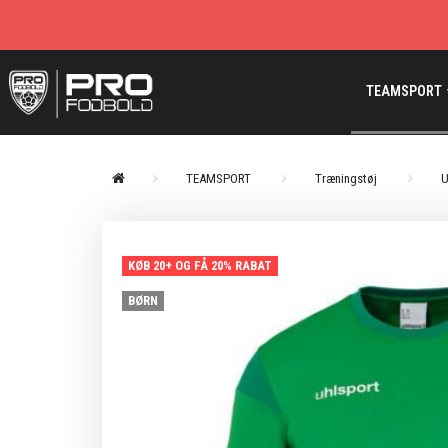
TEAMSPORT
TEAMSPORT
Træningstøj
U
KØB 20+ OG FÅ 20% RABAT
BØRN