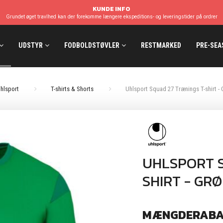
KUNDE INFO
Grundet øget travlhed kan der forekomme længere ekspeditions- og leveringstider på ordrer
UDSTYR
FODBOLDSTØVLER
RESTMARKED
PRE-SEA
hlsport
T-shirts & Shorts
Uhlsport Squad 27 Trænings T-shirt -
UHLSPORT S
SHIRT - GR
MÆNGDERABA