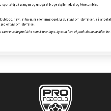
d sportstøj på vrangen og undgå at bruge skyllemiddel og tørretumbler.
lublogo, navn, initialer, nr eller firmalogo). Er du i tvivl om størrelsen, så anbefa
jeg er tvivl om størrelse'.
an være enkelte produkter som ikke er lager, ligesom flere af produkterne bestilles fra