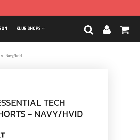
SON
KLUB SHOPS
ts - Navy/hvid
SSENTIAL TECH
HORTS - NAVY/HVID
T