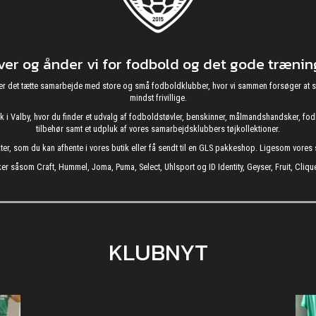
r og ånder vi for fodbold og det gode træning
g nyder det tætte samarbejde med store og små fodboldklubber, hvor vi sammen forsøger 
mindst frivillige.
utik i Valby, hvor du finder et udvalg af fodboldstøvler, benskinner, målmandshandsker, 
tilbehør samt et udpluk af vores samarbejdsklubbers tøjkollektioner.
kter, som du kan afhente i vores butik eller få sendt til en GLS pakkeshop. Ligesom vore
er såsom Craft, Hummel, Joma, Puma, Select, Uhlsport og ID Identity, Geyser, Fruit, Clique
KLUBNYT