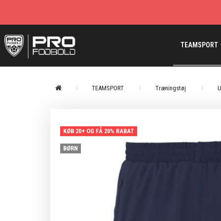
TEAMSPORT
TEAMSPORT
Træningstøj
U
KØB 20+ OG FÅ 20% RABAT
BØRN