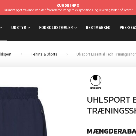
KUNDE INFO
Grundet øget travlhed kan der forekomme længere ekspeditions- og leveringstider på ordrer
UDSTYR
FODBOLDSTØVLER
RESTMARKED
PRE-SEA
hlsport
T-shirts & Shorts
Uhlsport Essential Tech Træningsshor
UHLSPORT E
TRÆNINGSS
MÆNGDERABA