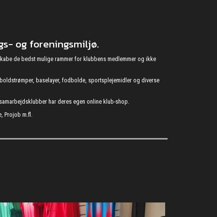
s- og foreningsmiljø.
at skabe de bedst mulige rammer for klubbens medlemmer og ikke
fodboldstrømper, baselayer, fodbolde, sportsplejemidler og diverse
s samarbejdsklubber har deres egen online klub-shop.
, Projob m.fl.