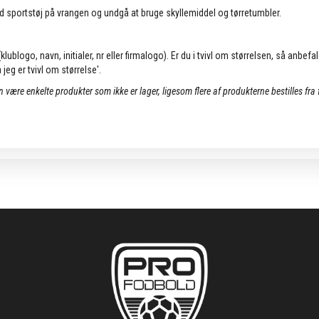
d sportstøj på vrangen og undgå at bruge skyllemiddel og tørretumbler.
lublogo, navn, initialer, nr eller firmalogo). Er du i tvivl om størrelsen, så anbefa
jeg er tvivl om størrelse'.
an være enkelte produkter som ikke er lager, ligesom flere af produkterne bestilles fra