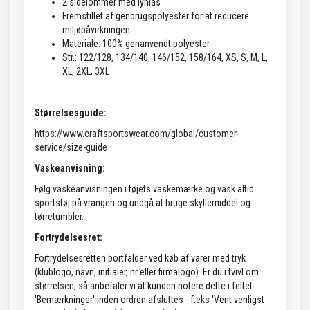
2 sidelommer med lynlås
Fremstillet af genbrugspolyester for at reducere
miljøpåvirkningen
Materiale: 100% genanvendt polyester
Str.: 122/128, 134/140, 146/152, 158/164, XS, S, M, L,
XL, 2XL, 3XL
Størrelsesguide:
https://www.craftsportswear.com/global/customer-
service/size-guide
Vaskeanvisning:
Følg vaskeanvisningen i tøjets vaskemærke og vask altid
sportstøj på vrangen og undgå at bruge skyllemiddel og
tørretumbler.
Fortrydelsesret:
Fortrydelsesretten bortfalder ved køb af varer med tryk
(klublogo, navn, initialer, nr eller firmalogo). Er du i tvivl om
størrelsen, så anbefaler vi at kunden notere dette i feltet
'Bemærkninger' inden ordren afsluttes - f.eks 'Vent venligst