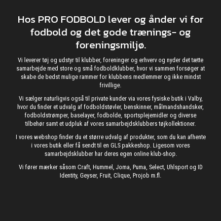
Hos PRO FODBOLD lever og ånder vi for
fodbold og det gode trænings- og
foreningsmiljø.
Vi leverer tøj og udstyr til klubber, foreninger og erhverv og nyder det tætte
samarbejde med store og små fodboldklubber, hvor vi sammen forsøger at
skabe de bedst mulige rammer for klubbens medlemmer og ikke mindst
frivillige.
Vi sælger naturligvis også til private kunder via vores fysiske butik i Valby,
hvor du finder et udvalg af fodboldstøvler, benskinner, målmandshandsker,
fodboldstrømper, baselayer, fodbolde, sportsplejemidler og diverse
tilbehør samt et udpluk af vores samarbejdsklubbers tøjkollektioner.
I vores webshop finder du et større udvalg af produkter, som du kan afhente
i vores butik eller få sendt til en GLS pakkeshop. Ligesom vores
samarbejdsklubber har deres egen online klub-shop.
Vi fører mærker såsom Craft, Hummel, Joma, Puma, Select, Uhlsport og ID
Identity, Geyser, Fruit, Clique, Projob m.fl.