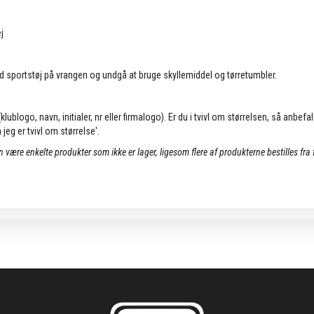
j
d sportstøj på vrangen og undgå at bruge skyllemiddel og tørretumbler.
lublogo, navn, initialer, nr eller firmalogo). Er du i tvivl om størrelsen, så anbefa
jeg er tvivl om størrelse'.
an være enkelte produkter som ikke er lager, ligesom flere af produkterne bestilles fra