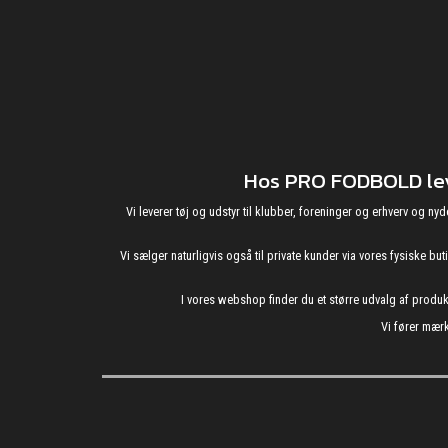
Hos PRO FODBOLD leve
Vi leverer tøj og udstyr til klubber, foreninger og erhverv o
Vi sælger naturligvis også til private kunder via vores fysiske b
I vores webshop finder du et større udvalg af produ
Vi fører mærk