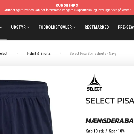
KUNDE INFO
Grundet øget travlhed kan der forekomme længere ekspeditions- og leveringstider på ordrer
UDSTYR
FODBOLDSTØVLER
RESTMARKED
PRE-SEA
elect
T-shirt & Shorts
Select Pisa Spilleshorts - Navy
SELECT PIS
MÆNGDERABA
Køb 10 stk / Spar 10%