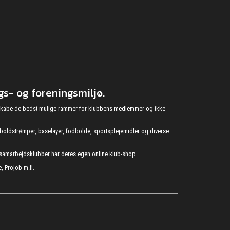
s- og foreningsmiljø.
at skabe de bedst mulige rammer for klubbens medlemmer og ikke
fodboldstrømper, baselayer, fodbolde, sportsplejemidler og diverse
s samarbejdsklubber har deres egen online klub-shop.
, Projob m.fl.