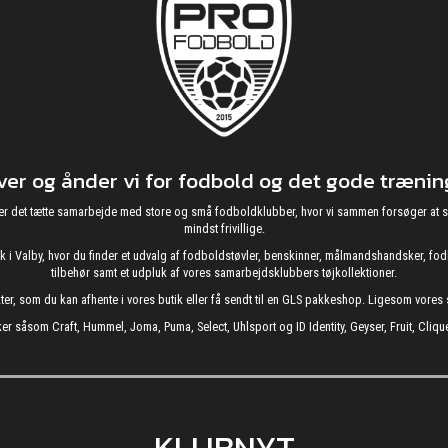
r og ånder vi for fodbold og det gode træning
g nyder det tætte samarbejde med store og små fodboldklubber, hvor vi sammen forsøger 
mindst frivillige.
utik i Valby, hvor du finder et udvalg af fodboldstøvler, benskinner, målmandshandsker, 
tilbehør samt et udpluk af vores samarbejdsklubbers tøjkollektioner.
kter, som du kan afhente i vores butik eller få sendt til en GLS pakkeshop. Ligesom vore
er såsom Craft, Hummel, Joma, Puma, Select, Uhlsport og ID Identity, Geyser, Fruit, Clique
KLUBNYT