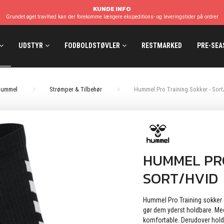
KUNDE INFO
Grundet øget travlhed kan der forekomme længere ekspeditions- og leveringstider på ordrer
UDSTYR
FODBOLDSTØVLER
RESTMARKED
PRE-SEA
ummel
Strømper & Tilbehør
Hummel Pro Training Sokker - Sort
HUMMEL PRO
SORT/HVID
Hummel Pro Training sokker e
gør dem yderst holdbare. Me
komfortable. Derudover holde