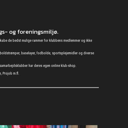
s- og foreningsmiljø.
at skabe de bedst mulige rammer for klubbens medlemmer og ikke
fodboldstrømper, baselayer, fodbolde, sportsplejemidler og diverse
s samarbejdsklubber har deres egen online klub-shop.
, Projob m.fl.