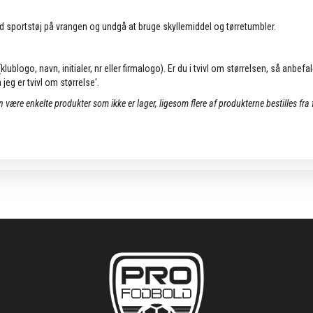
d sportstøj på vrangen og undgå at bruge skyllemiddel og tørretumbler.
lublogo, navn, initialer, nr eller firmalogo). Er du i tvivl om størrelsen, så anbefa
jeg er tvivl om størrelse'.
an være enkelte produkter som ikke er lager, ligesom flere af produkterne bestilles fra