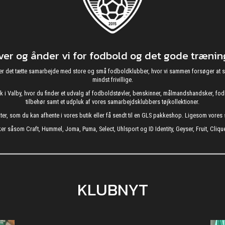
r og ånder vi for fodbold og det gode træning
g nyder det tætte samarbejde med store og små fodboldklubber, hvor vi sammen forsøger 
mindst frivillige.
utik i Valby, hvor du finder et udvalg af fodboldstøvler, benskinner, målmandshandsker, 
tilbehør samt et udpluk af vores samarbejdsklubbers tøjkollektioner.
kter, som du kan afhente i vores butik eller få sendt til en GLS pakkeshop. Ligesom vore
er såsom Craft, Hummel, Joma, Puma, Select, Uhlsport og ID Identity, Geyser, Fruit, Clique
KLUBNYT