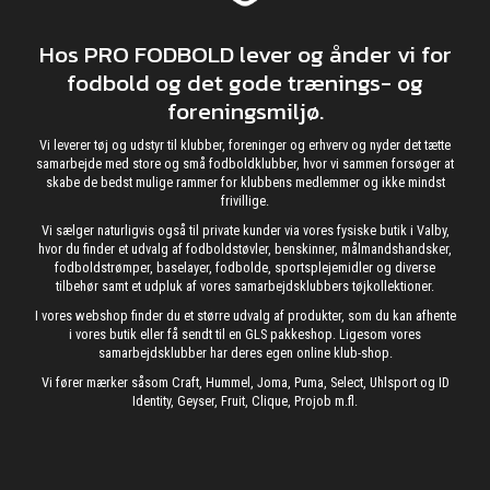
Hos PRO FODBOLD lever og ånder vi for
fodbold og det gode trænings- og
foreningsmiljø.
Vi leverer tøj og udstyr til klubber, foreninger og erhverv og nyder det tætte
samarbejde med store og små fodboldklubber, hvor vi sammen forsøger at
skabe de bedst mulige rammer for klubbens medlemmer og ikke mindst
frivillige.
Vi sælger naturligvis også til private kunder via vores fysiske butik i Valby,
hvor du finder et udvalg af fodboldstøvler, benskinner, målmandshandsker,
fodboldstrømper, baselayer, fodbolde, sportsplejemidler og diverse
tilbehør samt et udpluk af vores samarbejdsklubbers tøjkollektioner.
I vores webshop finder du et større udvalg af produkter, som du kan afhente
i vores butik eller få sendt til en GLS pakkeshop. Ligesom vores
samarbejdsklubber har deres egen online klub-shop.
Vi fører mærker såsom Craft, Hummel, Joma, Puma, Select, Uhlsport og ID
Identity, Geyser, Fruit, Clique, Projob m.fl.