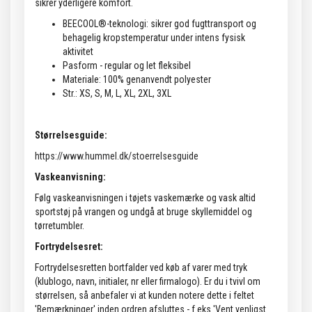
sikrer yderligere komfort.
BEECOOL®-teknologi: sikrer god fugttransport og
behagelig kropstemperatur under intens fysisk
aktivitet
Pasform - regular og let fleksibel
Materiale: 100% genanvendt polyester
Str.: XS, S, M, L, XL, 2XL, 3XL
Størrelsesguide:
https://www.hummel.dk/stoerrelsesguide
Vaskeanvisning:
Følg vaskeanvisningen i tøjets vaskemærke og vask altid
sportstøj på vrangen og undgå at bruge skyllemiddel og
tørretumbler.
Fortrydelsesret:
Fortrydelsesretten bortfalder ved køb af varer med tryk
(klublogo, navn, initialer, nr eller firmalogo). Er du i tvivl om
størrelsen, så anbefaler vi at kunden notere dette i feltet
'Bemærkninger' inden ordren afsluttes - f.eks 'Vent venligst