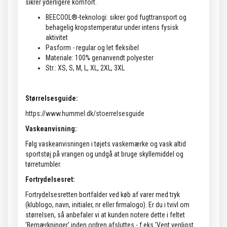
sikrer yderligere komfort.
BEECOOL®-teknologi: sikrer god fugttransport og
behagelig kropstemperatur under intens fysisk
aktivitet
Pasform - regular og let fleksibel
Materiale: 100% genanvendt polyester
Str.: XS, S, M, L, XL, 2XL, 3XL
Størrelsesguide:
https://www.hummel.dk/stoerrelsesguide
Vaskeanvisning:
Følg vaskeanvisningen i tøjets vaskemærke og vask altid
sportstøj på vrangen og undgå at bruge skyllemiddel og
tørretumbler.
Fortrydelsesret:
Fortrydelsesretten bortfalder ved køb af varer med tryk
(klublogo, navn, initialer, nr eller firmalogo). Er du i tvivl om
størrelsen, så anbefaler vi at kunden notere dette i feltet
'Bemærkninger' inden ordren afsluttes - f.eks 'Vent venligst