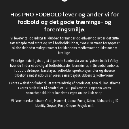
Hos PRO FODBOLD lever og ånder vi for
fodbold og det gode trænings- og
foreningsmiljø.
Vi leverer tøj og udstyr til klubber, foreninger og erhverv og nyder det tætte
samarbejde med store og små fodboldklubber, hvor vi sammen forsøger at
skabe de bedst mulige rammer for klubbens medlemmer og ikke mindst
frivillige.
Vi sælger naturligvis også til private kunder via vores fysiske butik i Valby,
hvor du finder et udvalg af fodboldstøvler, benskinner, målmandshandsker,
fodboldstrømper, baselayer, fodbolde, sportsplejemidler og diverse
tilbehør samt et udpluk af vores samarbejdsklubbers tøjkollektioner.
I vores webshop finder du et større udvalg af produkter, som du kan afhente
i vores butik eller få sendt til en GLS pakkeshop. Ligesom vores
samarbejdsklubber har deres egen online klub-shop.
Vi fører mærker såsom Craft, Hummel, Joma, Puma, Select, Uhlsport og ID
Identity, Geyser, Fruit, Clique, Projob m.fl.