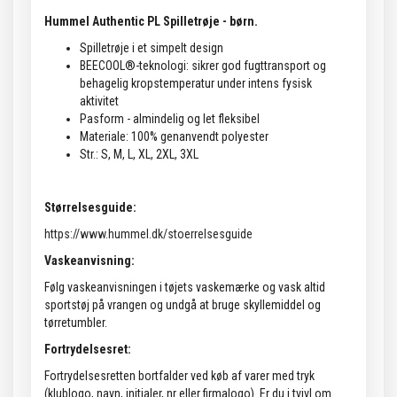
Hummel Authentic PL Spilletrøje - børn.
Spilletrøje i et simpelt design
BEECOOL®-teknologi: sikrer god fugttransport og
behagelig kropstemperatur under intens fysisk
aktivitet
Pasform - almindelig og let fleksibel
Materiale: 100% genanvendt polyester
Str.: S, M, L, XL, 2XL, 3XL
Størrelsesguide:
https://www.hummel.dk/stoerrelsesguide
Vaskeanvisning:
Følg vaskeanvisningen i tøjets vaskemærke og vask altid
sportstøj på vrangen og undgå at bruge skyllemiddel og
tørretumbler.
Fortrydelsesret:
Fortrydelsesretten bortfalder ved køb af varer med tryk
(klublogo, navn, initialer, nr eller firmalogo). Er du i tvivl om