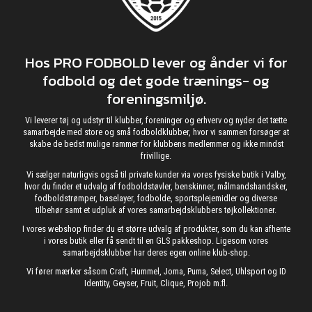
Hos PRO FODBOLD lever og ånder vi for
fodbold og det gode trænings- og
foreningsmiljø.
Vi leverer tøj og udstyr til klubber, foreninger og erhverv og nyder det tætte
samarbejde med store og små fodboldklubber, hvor vi sammen forsøger at
skabe de bedst mulige rammer for klubbens medlemmer og ikke mindst
frivillige.
Vi sælger naturligvis også til private kunder via vores fysiske butik i Valby,
hvor du finder et udvalg af fodboldstøvler, benskinner, målmandshandsker,
fodboldstrømper, baselayer, fodbolde, sportsplejemidler og diverse
tilbehør samt et udpluk af vores samarbejdsklubbers tøjkollektioner.
I vores webshop finder du et større udvalg af produkter, som du kan afhente
i vores butik eller få sendt til en GLS pakkeshop. Ligesom vores
samarbejdsklubber har deres egen online klub-shop.
Vi fører mærker såsom Craft, Hummel, Joma, Puma, Select, Uhlsport og ID
Identity, Geyser, Fruit, Clique, Projob m.fl.