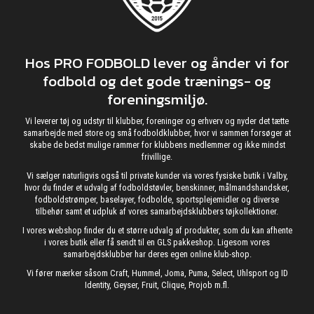
Hos PRO FODBOLD lever og ånder vi for
fodbold og det gode trænings- og
foreningsmiljø.
Vi leverer tøj og udstyr til klubber, foreninger og erhverv og nyder det tætte
samarbejde med store og små fodboldklubber, hvor vi sammen forsøger at
skabe de bedst mulige rammer for klubbens medlemmer og ikke mindst
frivillige.
Vi sælger naturligvis også til private kunder via vores fysiske butik i Valby,
hvor du finder et udvalg af fodboldstøvler, benskinner, målmandshandsker,
fodboldstrømper, baselayer, fodbolde, sportsplejemidler og diverse
tilbehør samt et udpluk af vores samarbejdsklubbers tøjkollektioner.
I vores webshop finder du et større udvalg af produkter, som du kan afhente
i vores butik eller få sendt til en GLS pakkeshop. Ligesom vores
samarbejdsklubber har deres egen online klub-shop.
Vi fører mærker såsom Craft, Hummel, Joma, Puma, Select, Uhlsport og ID
Identity, Geyser, Fruit, Clique, Projob m.fl.