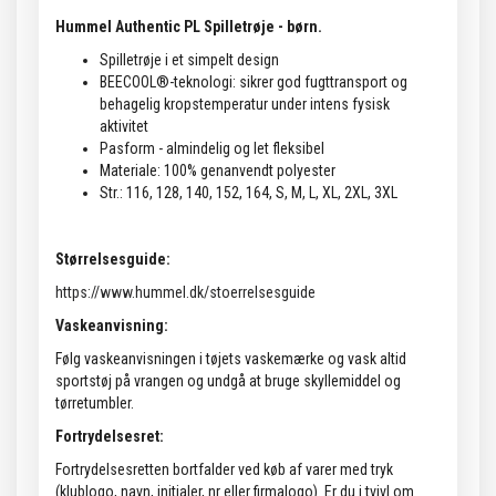
Hummel Authentic PL Spilletrøje - børn.
Spilletrøje i et simpelt design
BEECOOL®-teknologi: sikrer god fugttransport og
behagelig kropstemperatur under intens fysisk
aktivitet
Pasform - almindelig og let fleksibel
Materiale: 100% genanvendt polyester
Str.: 116, 128, 140, 152, 164, S, M, L, XL, 2XL, 3XL
Størrelsesguide:
https://www.hummel.dk/stoerrelsesguide
Vaskeanvisning:
Følg vaskeanvisningen i tøjets vaskemærke og vask altid
sportstøj på vrangen og undgå at bruge skyllemiddel og
tørretumbler.
Fortrydelsesret:
Fortrydelsesretten bortfalder ved køb af varer med tryk
(klublogo, navn, initialer, nr eller firmalogo). Er du i tvivl om