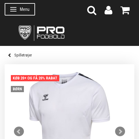
Menu
Skifte navigation
Spilletrøjer
KØB 20+ OG FÅ 20% RABAT
BØRN