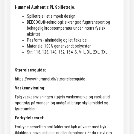
Hummel Authentic PL Spilletrøje.
Spilletrøje i et simpelt design
BEECOOL®-teknologi: sikrer god fugttransport og
behagelig kropstemperatur under intens fysisk
aktivitet
Pasform - almindelig og let fleksibel
Materiale: 100% genanvendt polyester
Str.: 116, 128, 140, 152, 164, S, M, L, XL, 2XL, 3XL
Størrelsesguide:
https://www.hummel.dk/stoerrelsesguide
Vaskeanvisning:
Følg vaskeanvisningen i tøjets vaskemærke og vask altid
sportstøj på vrangen og undgå at bruge skyllemiddel og
tørretumbler.
Fortrydelsesret:
Fortrydelsesretten bortfalder ved køb af varer med tryk
(klublogo, navn, initialer, nr eller firmalogo). Er du i tvivl om