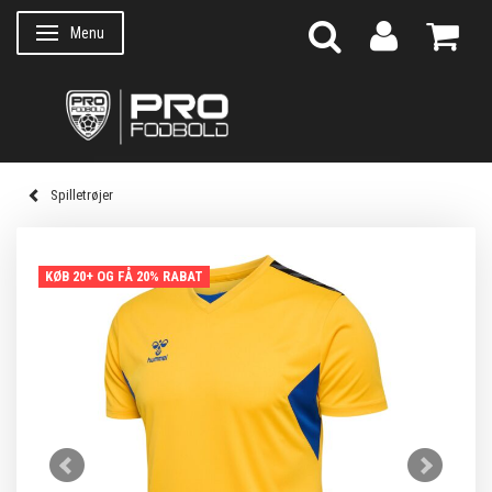
Menu
Skifte navigation
Spilletrøjer
KØB 20+ OG FÅ 20% RABAT