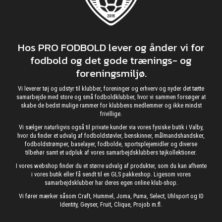
Hos PRO FODBOLD lever og ånder vi for
fodbold og det gode trænings- og
foreningsmiljø.
Vi leverer tøj og udstyr til klubber, foreninger og erhverv og nyder det tætte
samarbejde med store og små fodboldklubber, hvor vi sammen forsøger at
skabe de bedst mulige rammer for klubbens medlemmer og ikke mindst
frivillige.
Vi sælger naturligvis også til private kunder via vores fysiske butik i Valby,
hvor du finder et udvalg af fodboldstøvler, benskinner, målmandshandsker,
fodboldstrømper, baselayer, fodbolde, sportsplejemidler og diverse
tilbehør samt et udpluk af vores samarbejdsklubbers tøjkollektioner.
I vores webshop finder du et større udvalg af produkter, som du kan afhente
i vores butik eller få sendt til en GLS pakkeshop. Ligesom vores
samarbejdsklubber har deres egen online klub-shop.
Vi fører mærker såsom Craft, Hummel, Joma, Puma, Select, Uhlsport og ID
Identity, Geyser, Fruit, Clique, Projob m.fl.