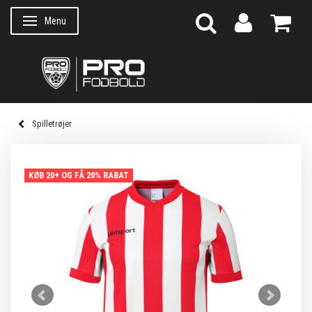
Menu
Skifte navigation
Spilletrøjer
KØB 20+ OG FÅ 20% RABAT