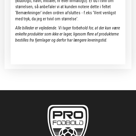
(klublogo, navn, initialer, nr eller firmalogo). Er du i tvivl om
størrelsen, så anbefaler vi at kunden notere dette i feltet
'Bemærkninger' inden ordren afsluttes - f.eks 'Vent venligst
med tryk, da jeg er tvivl om størrelse'.
Alle billeder er vejledende.
Vi tager forbehold for, at der kan være
enkelte produkter som ikke er lager, ligesom flere af produkterne
bestilles fra fjernlager og derfor har længere leveringstid.