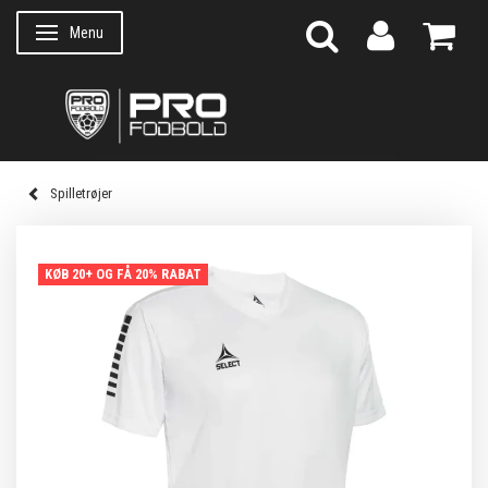
Menu
Skifte navigation
Spilletrøjer
KØB 20+ OG FÅ 20% RABAT