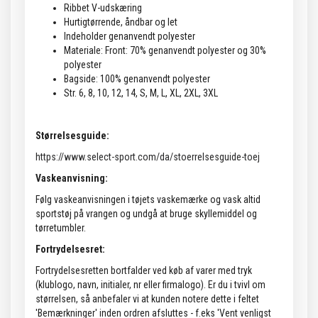
Ribbet V-udskæring
Hurtigtørrende, åndbar og let
Indeholder genanvendt polyester
Materiale: Front: 70% genanvendt polyester og 30%
polyester
Bagside: 100% genanvendt polyester
Str. 6, 8, 10, 12, 14, S, M, L, XL, 2XL, 3XL
Størrelsesguide:
https://www.select-sport.com/da/stoerrelsesguide-toej
Vaskeanvisning:
Følg vaskeanvisningen i tøjets vaskemærke og vask altid
sportstøj på vrangen og undgå at bruge skyllemiddel og
tørretumbler.
Fortrydelsesret:
Fortrydelsesretten bortfalder ved køb af varer med tryk
(klublogo, navn, initialer, nr eller firmalogo). Er du i tvivl om
størrelsen, så anbefaler vi at kunden notere dette i feltet
'Bemærkninger' inden ordren afsluttes - f.eks 'Vent venligst