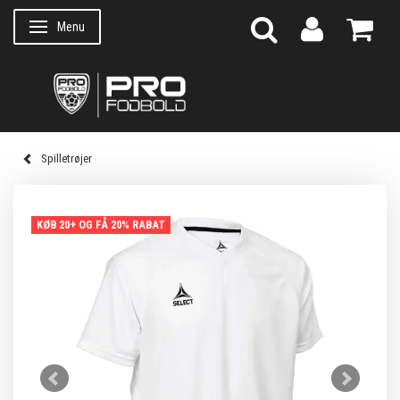
Menu
Skifte navigation
Spilletrøjer
KØB 20+ OG FÅ 20% RABAT