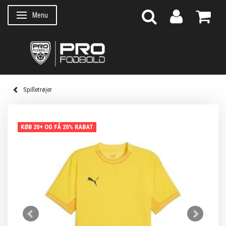
Menu
Skifte navigation
Spilletrøjer
KØB 20+ OG FÅ 20% RABAT