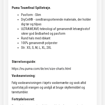
Puma Teamfinal Spilletrøje.
Pasform - Slim
DryCell® - svedtransporterende materiale, der holder
dig tør og tilpas
ULTRAWEAVE-teknologi af genanvendt letvægtsstof
sikrer god åndbarhed og pasform
Rund hals med ribkant
100% genanvendt polyester
Str.: XS, S, M, L, XL, 2XL
Størrelsesguide:
https://eu.puma.com/de/en/size-charts.html
Vaskeanvisning:
Følg vaskeanvisningen i tøjets vaskemærke og vask altid
sportstøj på vrangen og undgå at bruge skyllemiddel og
tørretumbler.
Fortrydelsesret: