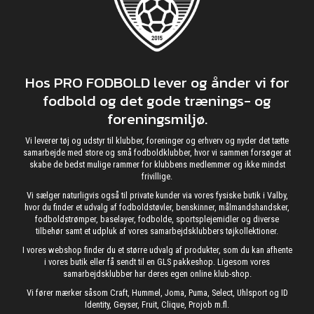
Hos PRO FODBOLD lever og ånder vi for
fodbold og det gode trænings- og
foreningsmiljø.
Vi leverer tøj og udstyr til klubber, foreninger og erhverv og nyder det tætte
samarbejde med store og små fodboldklubber, hvor vi sammen forsøger at
skabe de bedst mulige rammer for klubbens medlemmer og ikke mindst
frivillige.
Vi sælger naturligvis også til private kunder via vores fysiske butik i Valby,
hvor du finder et udvalg af fodboldstøvler, benskinner, målmandshandsker,
fodboldstrømper, baselayer, fodbolde, sportsplejemidler og diverse
tilbehør samt et udpluk af vores samarbejdsklubbers tøjkollektioner.
I vores webshop finder du et større udvalg af produkter, som du kan afhente
i vores butik eller få sendt til en GLS pakkeshop. Ligesom vores
samarbejdsklubber har deres egen online klub-shop.
Vi fører mærker såsom Craft, Hummel, Joma, Puma, Select, Uhlsport og ID
Identity, Geyser, Fruit, Clique, Projob m.fl.