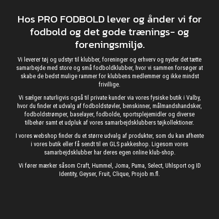
Hos PRO FODBOLD lever og ånder vi for
fodbold og det gode trænings- og
foreningsmiljø.
Vi leverer tøj og udstyr til klubber, foreninger og erhverv og nyder det tætte
samarbejde med store og små fodboldklubber, hvor vi sammen forsøger at
skabe de bedst mulige rammer for klubbens medlemmer og ikke mindst
frivillige.
Vi sælger naturligvis også til private kunder via vores fysiske butik i Valby,
hvor du finder et udvalg af fodboldstøvler, benskinner, målmandshandsker,
fodboldstrømper, baselayer, fodbolde, sportsplejemidler og diverse
tilbehør samt et udpluk af vores samarbejdsklubbers tøjkollektioner.
I vores webshop finder du et større udvalg af produkter, som du kan afhente
i vores butik eller få sendt til en GLS pakkeshop. Ligesom vores
samarbejdsklubber har deres egen online klub-shop.
Vi fører mærker såsom Craft, Hummel, Joma, Puma, Select, Uhlsport og ID
Identity, Geyser, Fruit, Clique, Projob m.fl.