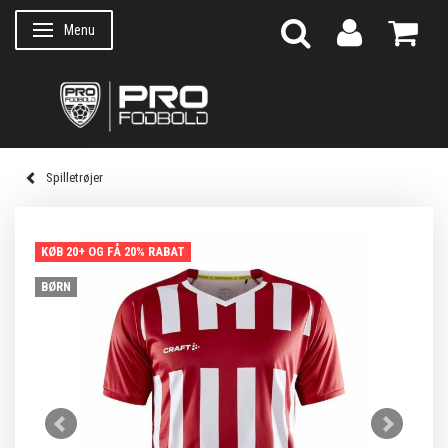
Menu
Skifte navigation
Spilletrøjer
KØB 20+ OG FÅ 20% RABAT
BØRN