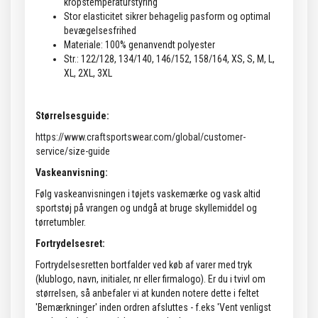
kropstemperaturstyring
Stor elasticitet sikrer behagelig pasform og optimal
bevægelsesfrihed
Materiale: 100% genanvendt polyester
Str.: 122/128, 134/140, 146/152, 158/164, XS, S, M, L,
XL, 2XL, 3XL
Størrelsesguide:
https://www.craftsportswear.com/global/customer-
service/size-guide
Vaskeanvisning:
Følg vaskeanvisningen i tøjets vaskemærke og vask altid
sportstøj på vrangen og undgå at bruge skyllemiddel og
tørretumbler.
Fortrydelsesret:
Fortrydelsesretten bortfalder ved køb af varer med tryk
(klublogo, navn, initialer, nr eller firmalogo). Er du i tvivl om
størrelsen, så anbefaler vi at kunden notere dette i feltet
'Bemærkninger' inden ordren afsluttes - f.eks 'Vent venligst