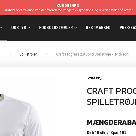
KUNDE INFO
Grundet øget travlhed kan der forekomme længere ekspeditions- og leveringstider på ordrer
UDSTYR
FODBOLDSTØVLER
RESTMARKED
PRE-SEA
Spilletrøjer
Craft Progress 2.0 Solid Spilletrøje - Hvid/sort
CRAFT PROG
SPILLETRØJ
MÆNGDERABA
Køb 10 stk / Spar 10%