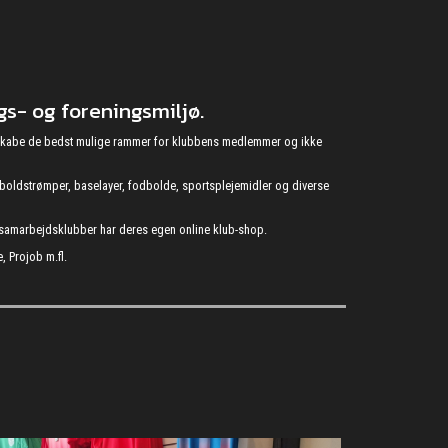
s- og foreningsmiljø.
at skabe de bedst mulige rammer for klubbens medlemmer og ikke
fodboldstrømper, baselayer, fodbolde, sportsplejemidler og diverse
s samarbejdsklubber har deres egen online klub-shop.
, Projob m.fl.