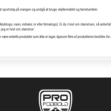
d sportstøj på vrangen og undgå at bruge skyllemiddel og tørretumbler.
lublogo, navn, initialer, nr eller firmalogo). Er du i tvivl om størrelsen, så anbefa
jeg er tvivl om størrelse'.
an være enkelte produkter som ikke er lager, ligesom flere af produkterne bestilles fra