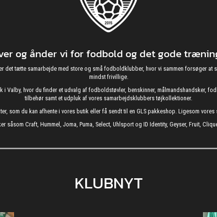
r og ånder vi for fodbold og det gode træning
g nyder det tætte samarbejde med store og små fodboldklubber, hvor vi sammen forsøger 
mindst frivillige.
utik i Valby, hvor du finder et udvalg af fodboldstøvler, benskinner, målmandshandsker, 
tilbehør samt et udpluk af vores samarbejdsklubbers tøjkollektioner.
kter, som du kan afhente i vores butik eller få sendt til en GLS pakkeshop. Ligesom vore
er såsom Craft, Hummel, Joma, Puma, Select, Uhlsport og ID Identity, Geyser, Fruit, Clique
KLUBNYT