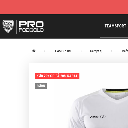
TEAMSPORT
TEAMSPORT
Kamptøj
Craft
KØB 20+ OG FÅ 20% RABAT
BØRN