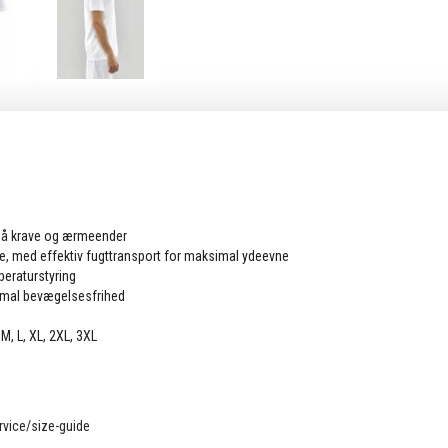
 på krave og ærmeender
ale, med effektiv fugttransport for maksimal ydeevne
peraturstyring
timal bevægelsesfrihed
M, L, XL, 2XL, 3XL
vice/size-guide