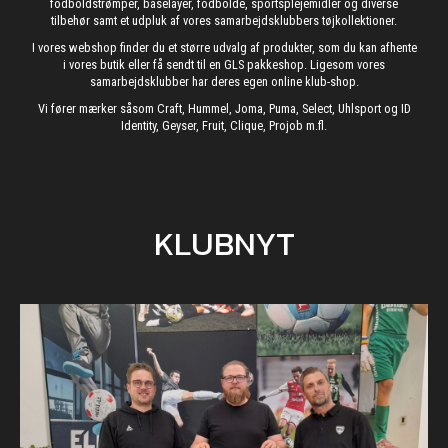
fodboldstrømper, baselayer, fodbolde, sportsplejemidler og diverse
tilbehør samt et udpluk af vores samarbejdsklubbers tøjkollektioner.
I vores webshop finder du et større udvalg af produkter, som du kan afhente
i vores butik eller få sendt til en GLS pakkeshop. Ligesom vores
samarbejdsklubber har deres egen online klub-shop.
Vi fører mærker såsom Craft, Hummel, Joma, Puma, Select, Uhlsport og ID
Identity, Geyser, Fruit, Clique, Projob m.fl.
KLUBNYT