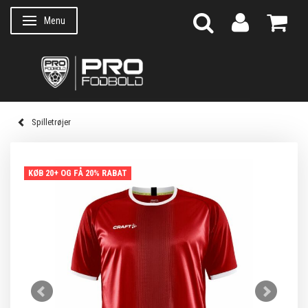
Menu
Skifte navigation
Spilletrøjer
KØB 20+ OG FÅ 20% RABAT