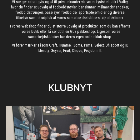
Vi sælger naturligvis også til private kunder via vores fysiske butik i Valby,
hvor du finder et udvalg af fodboldstøvler, benskinner, målmandshandsker,
fodboldstrømper, baselayer, fodbolde, sportsplejemidler og diverse
tilbehør samt et udpluk af vores samarbejdsklubbers tøjkollektioner.
I vores webshop finder du et større udvalg af produkter, som du kan afhente
i vores butik eller få sendt til en GLS pakkeshop. Ligesom vores
samarbejdsklubber har deres egen online klub-shop.
Vi fører mærker såsom Craft, Hummel, Joma, Puma, Select, Uhlsport og ID
Identity, Geyser, Fruit, Clique, Projob m.fl.
KLUBNYT