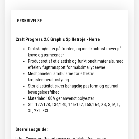
BESKRIVELSE
Craft Progress 2.0 Graphic Spilletrøje - Herre
Grafisk mønster på fronten, og med kontrast farver på
krave og ærmeender
Produceret af et elastisk og funktionelt materiale, med
effektiv fugttransport for maksimal ydeevne
Meshpaneler i armhulerne for effektiv
kropstemperaturstyring
Stor elasticitet sikrer behagelig pasform og optimal
bevægelsesfrihed
Materiale: 100% genanvendt polyester
Str.: 122/128, 134/140, 146/152, 158/164, XS, S, M, L,
XL, 2XL, 3XL
Størrelsesguide:
https://www.craftsportswear.com/global/customer-