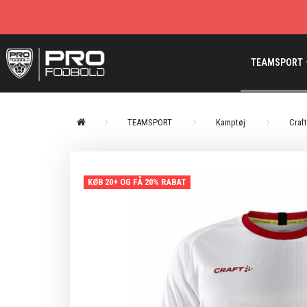
TEAMSPORT
TEAMSPORT
Kamptøj
Craft
KØB 20+ OG FÅ 20% RABAT