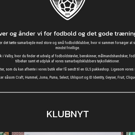
r og ånder vi for fodbold og det gode træning
g nyder det tætte samarbejde med store og små fodboldklubber, hvor vi sammen forsøger 
mindst frivillige.
utik i Valby, hvor du finder et udvalg af fodboldstøvler, benskinner, målmandshandsker, 
tilbehør samt et udpluk af vores samarbejdsklubbers tøjkollektioner.
kter, som du kan afhente i vores butik eller få sendt til en GLS pakkeshop. Ligesom vore
er såsom Craft, Hummel, Joma, Puma, Select, Uhlsport og ID Identity, Geyser, Fruit, Clique
KLUBNYT