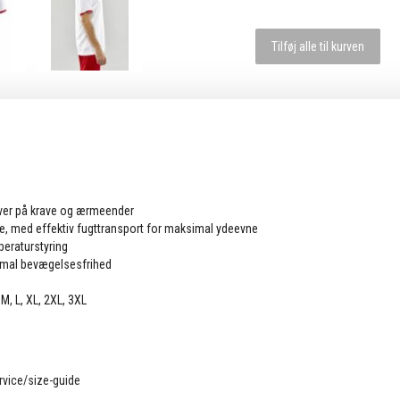
Tilføj alle til kurven
rver på krave og ærmeender
ale, med effektiv fugttransport for maksimal ydeevne
peraturstyring
timal bevægelsesfrihed
M, L, XL, 2XL, 3XL
vice/size-guide