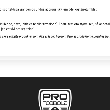
d sportstøj på vrangen og undgå at bruge skyllemiddel og tørretumbler.
lublogo, navn, initialer, nr eller firmalogo). Er du i tvivl om størrelsen, så anbefa
jeg er tvivl om størrelse'.
an være enkelte produkter som ikke er lager, ligesom flere af produkterne bestilles fra