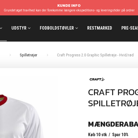
KUNDE INFO
Grundet øget travlhed kan der forekomme længere ekspeditions- og leveringstider på ordrer
UDSTYR
FODBOLDSTØVLER
RESTMARKED
PRE-SEA
Spilletrøjer
Craft Progress 2.0 Graphic Spilletrøje - Hvid/rød
CRAFT PROG
SPILLETRØJ
MÆNGDERABA
Køb 10 stk / Spar 10%