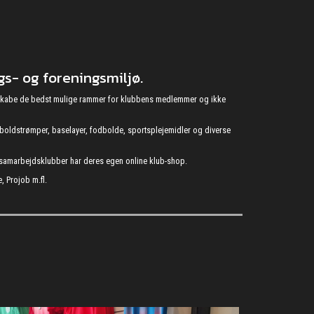
s- og foreningsmiljø.
at skabe de bedst mulige rammer for klubbens medlemmer og ikke
fodboldstrømper, baselayer, fodbolde, sportsplejemidler og diverse
s samarbejdsklubber har deres egen online klub-shop.
, Projob m.fl.