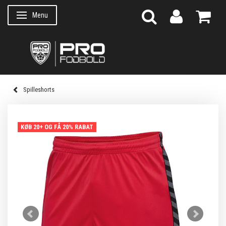
Menu
Skifte navigation
Spilleshorts
KØB 20+ OG FÅ 20% RABAT