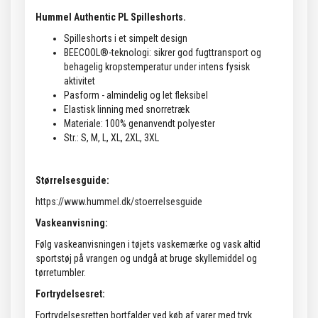
Hummel Authentic PL Spilleshorts.
Spilleshorts i et simpelt design
BEECOOL®-teknologi: sikrer god fugttransport og
behagelig kropstemperatur under intens fysisk
aktivitet
Pasform - almindelig og let fleksibel
Elastisk linning med snorretræk
Materiale: 100% genanvendt polyester
Str.: S, M, L, XL, 2XL, 3XL
Størrelsesguide:
https://www.hummel.dk/stoerrelsesguide
Vaskeanvisning:
Følg vaskeanvisningen i tøjets vaskemærke og vask altid
sportstøj på vrangen og undgå at bruge skyllemiddel og
tørretumbler.
Fortrydelsesret:
Fortrydelsesretten bortfalder ved køb af varer med tryk